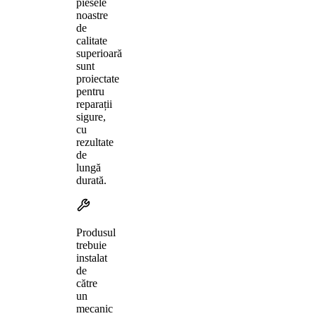
piesele
noastre
de
calitate
superioară
sunt
proiectate
pentru
reparații
sigure,
cu
rezultate
de
lungă
durată.
Produsul
trebuie
instalat
de
către
un
mecanic