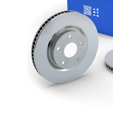
Grosime
22 mm
disc frâna
Grosime
20 mm
minima
Numar
1
pistoane
Diametru
270 mm
exterior
Numar
4
gauri
Diametru
55 mm
de centrare
Asezare
100 mm
gauri Ø
acoperit
(cu un
Suprafata
strat
protector)