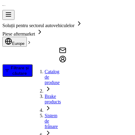
Soluții pentru sectorul autovehiculelor
Piese aftermarket
Europe
Filtrare și
Catalog
căutare
de
produse
Brake
products
Sistem
de
frânare