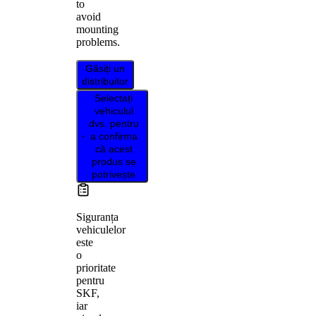
to
avoid
mounting
problems.
Găsiți un
distribuitor
Selectați
vehiculul
dvs. pentru
a confirma
că acest
produs se
potrivește
Siguranța
vehiculelor
este
o
prioritate
pentru
SKF,
iar