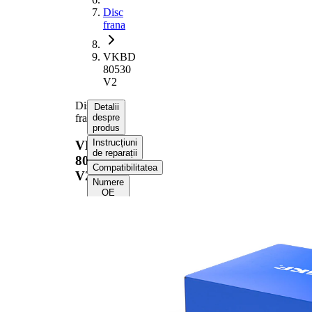
Disc
frana
VKBD
80530
V2
Disc
Detalii
frana
despre
produs
Instrucțiuni
VKBD
de reparații
80530
Compatibilitatea
V2
Numere
OE
Informații despre
produs
Proprietate
Valoare
Înaltime
46,2 mm
Tip disc
ventilat
frâna
interior