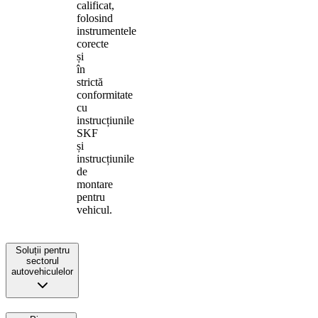
calificat,
folosind
instrumentele
corecte
și
în
strictă
conformitate
cu
instrucțiunile
SKF
și
instrucțiunile
de
montare
pentru
vehicul.
Soluții pentru
sectorul
autovehiculelor