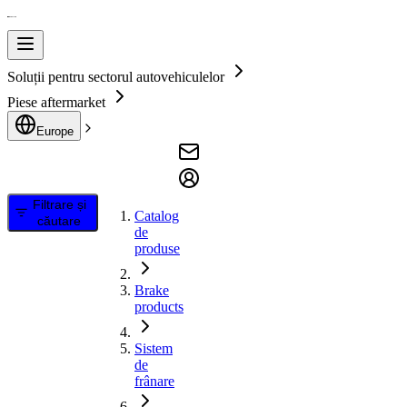
Soluții pentru sectorul autovehiculelor
Piese aftermarket
Europe
Filtrare și
Catalog
căutare
de
produse
Brake
products
Sistem
de
frânare