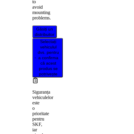
to
avoid
mounting
problems.
Găsiți un
distribuitor
Selectați
vehiculul
dvs. pentru
a confirma
că acest
produs se
potrivește
Siguranța
vehiculelor
este
o
prioritate
pentru
SKF,
iar