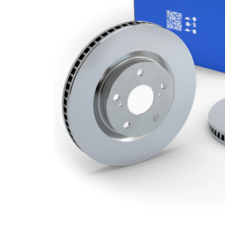
Grosime
20 mm
disc frâna
Grosime
18 mm
minima
Numar
3
pistoane
Diametru
246 mm
exterior
Numar
4
gauri
Diametru
60 mm
de centrare
Asezare
100 mm
gauri Ø
acoperit
(cu un
Suprafata
strat
protector)