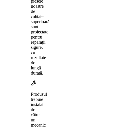
piesele
noastre
de
calitate
superioară
sunt
proiectate
pentru
reparații
sigure,
cu
rezultate
de
lungă
durată.
Produsul
trebuie
instalat
de
către
un
mecanic