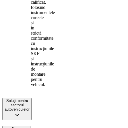
calificat,
folosind
instrumentele
corecte
și
în
strictă
conformitate
cu
instrucțiunile
SKF
și
instrucțiunile
de
montare
pentru
vehicul.
Soluții pentru
sectorul
autovehiculelor