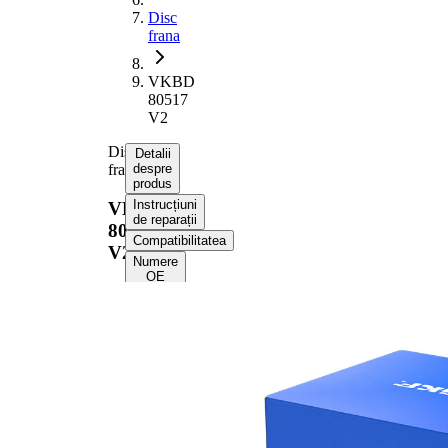
Disc
frana
VKBD
80517
V2
Disc
Detalii
frana
despre
produs
Instrucțiuni
VKBD
de reparații
80517
Compatibilitatea
V2
Numere
OE
Informații despre
produs
Proprietate
Valoare
Înaltime
49,8 mm
Tip disc
ventilat
frâna
interior