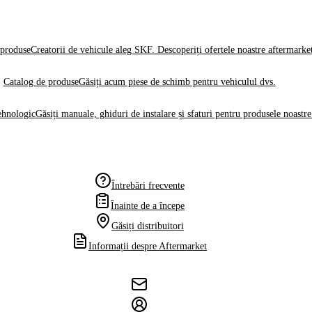
produse
Creatorii de vehicule aleg SKF. Descoperiți ofertele noastre aftermarke
Catalog de produse
Găsiți acum piese de schimb pentru vehiculul dvs.
ehnologic
Găsiți manuale, ghiduri de instalare și sfaturi pentru produsele noastre
Întrebări frecvente
Înainte de a începe
Găsiți distribuitori
Informații despre Aftermarket