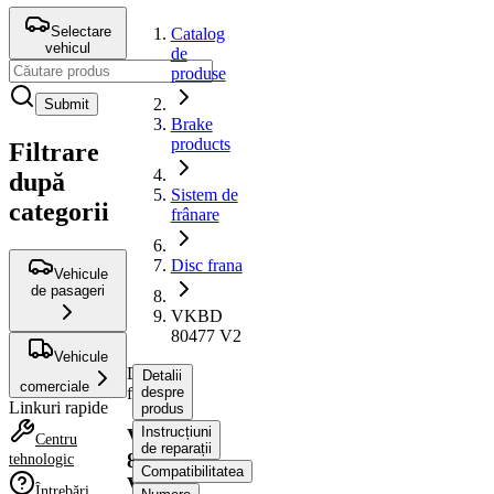
Selectare
Catalog
vehicul
de
produse
Submit
Brake
products
Filtrare
după
Sistem de
categorii
frânare
Disc frana
Vehicule
de pasageri
VKBD
80477 V2
Vehicule
Disc
Detalii
comerciale
frana
despre
Linkuri rapide
produs
Instrucțiuni
VKBD
Centru
de reparații
80477
tehnologic
Compatibilitatea
V2
Întrebări