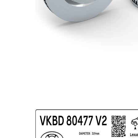
gauri Ø
mm
acoperit
(cu un
Suprafata
strat
protector)