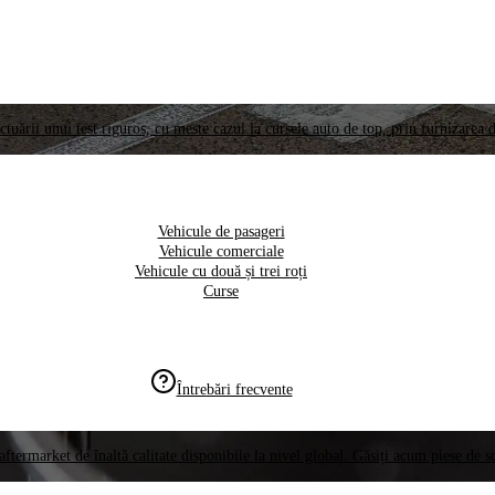
ctuării unui test riguros, cu meste cazul la cursele auto de top, prin furnizarea d
Vehicule de pasageri
Vehicule comerciale
Vehicule cu două și trei roți
Curse
Întrebări frecvente
aftermarket de înaltă calitate disponibile la nivel global. Găsiți acum piese de 