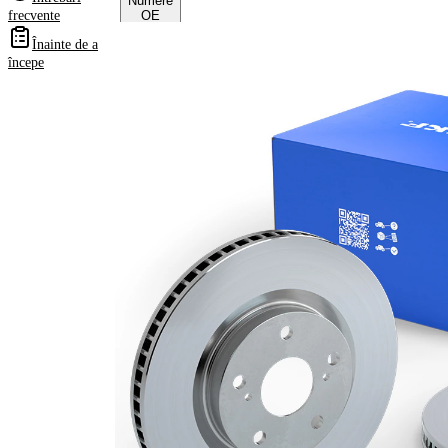
Numere
frecvente
OE
Înainte de a
începe
Informații despre
produs
Proprietate
Valoare
Înaltime
49,3 mm
Tip disc
ventilat
frâna
interior
Grosime
28 mm
disc frâna
Grosime
26 mm
minima
Numar
2
pistoane
Diametru
319 mm
exterior
Numar
5
gauri
Diametru
62 mm
de centrare
Asezare
114,3