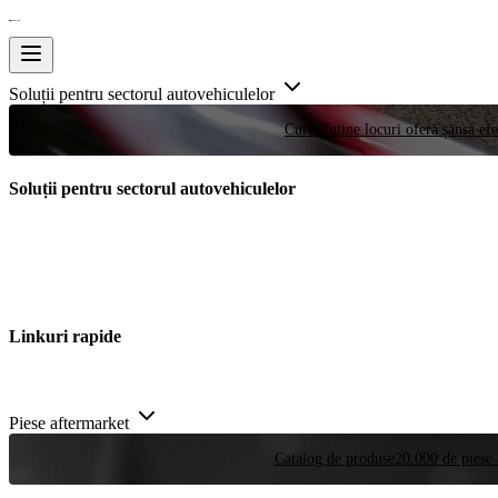
Soluții pentru sectorul autovehiculelor
Curse
Puține locuri oferă șansa efe
Soluții pentru sectorul autovehiculelor
Linkuri rapide
Piese aftermarket
Catalog de produse
20.000 de piese 