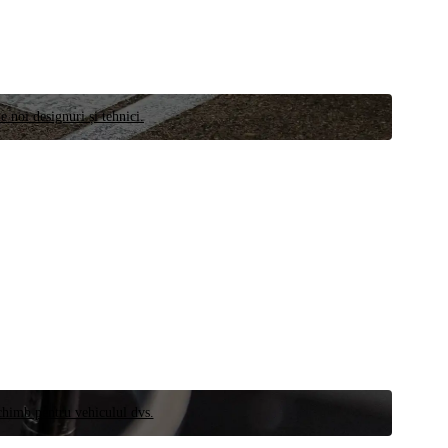
e noi designuri și tehnici.
schimb pentru vehiculul dvs.