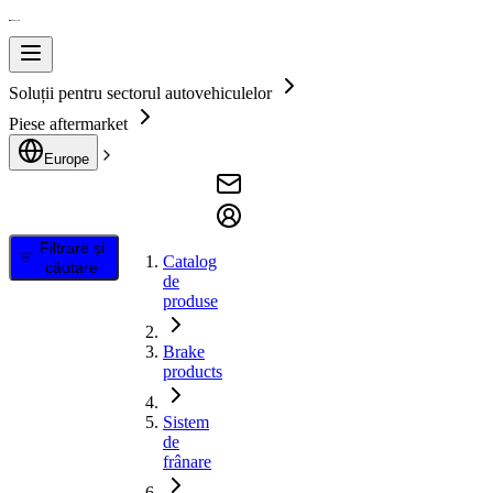
Soluții pentru sectorul autovehiculelor
Piese aftermarket
Europe
Filtrare și
Catalog
căutare
de
produse
Brake
products
Sistem
de
frânare