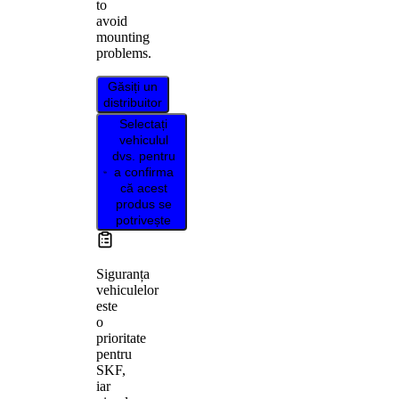
to
avoid
mounting
problems.
Găsiți un
distribuitor
Selectați
vehiculul
dvs. pentru
a confirma
că acest
produs se
potrivește
Siguranța
vehiculelor
este
o
prioritate
pentru
SKF,
iar