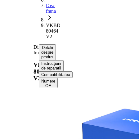
Disc
frana
VKBD
80464
V2
Disc
Detalii
frana
despre
produs
Instrucțiuni
VKBD
de reparații
80464
Compatibilitatea
V2
Numere
OE
Informații despre
produs
Proprietate
Valoare
Înaltime
41,2 mm
Tip disc
ventilat
frâna
interior