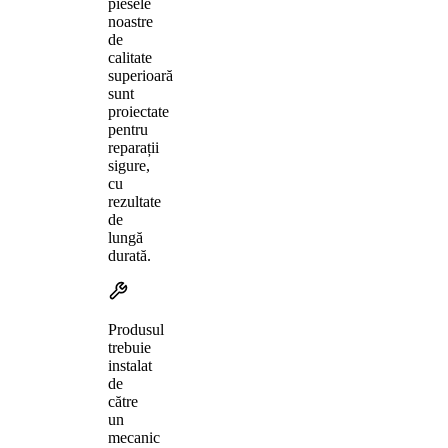
piesele
noastre
de
calitate
superioară
sunt
proiectate
pentru
reparații
sigure,
cu
rezultate
de
lungă
durată.
Produsul
trebuie
instalat
de
către
un
mecanic