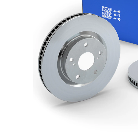
Grosime
19,8 mm
disc frâna
Grosime
17 mm
minima
Numar
1
pistoane
Diametru
240 mm
exterior
Numar
6
gauri
Diametru
60 mm
de centrare
Asezare
100 mm
gauri Ø
acoperit
(cu un
Suprafata
strat
protector)