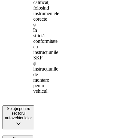
calificat,
folosind
instrumentele
corecte
și
în
strictă
conformitate
cu
instrucțiunile
SKF
și
instrucțiunile
de
montare
pentru
vehicul.
Soluții pentru
sectorul
autovehiculelor