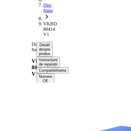
Disc
frana
VKBD
80414
V1
Disc
Detalii
frana
despre
produs
Instrucțiuni
VKBD
de reparații
80414
Compatibilitatea
V1
Numere
OE
Informații despre
produs
Proprietate
Valoare
Înaltime
49,1 mm
Tip disc
ventilat
frâna
interior