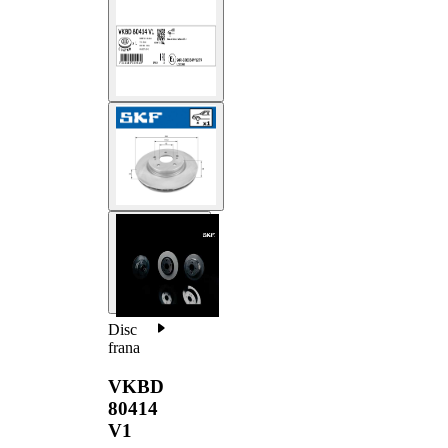
Disc
frana
VKBD
80414
V1