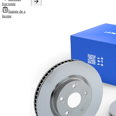
frecvente
Informații despre
Înainte de a
produs
începe
Proprietate
Valoare
Înaltime
47,9 mm
Tip disc
ventilat
frâna
interior
Grosime
19 mm
disc frâna
Grosime
17 mm
minima
Numar
2
pistoane
Diametru
256 mm
exterior
Numar
4
gauri
Diametru
62,2 mm
de centrare
Asezare
100 mm
gauri Ø
acoperit