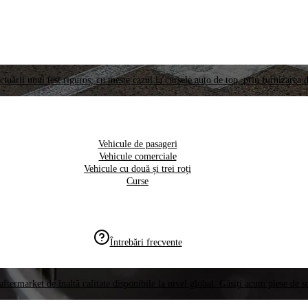
ctuării unui test riguros, cu meste cazul la cursele auto de top, prin furnizarea d
Vehicule de pasageri
Vehicule comerciale
Vehicule cu două și trei roți
Curse
Întrebări frecvente
aftermarket de înaltă calitate disponibile la nivel global. Găsiți acum piese de 