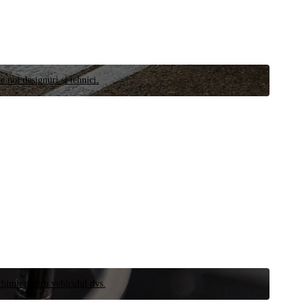
e noi designuri și tehnici.
schimb pentru vehiculul dvs.