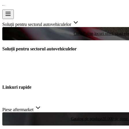
Soluții pentru sectorul autovehiculelor
Curse
Puține locuri oferă șansa efe
Soluții pentru sectorul autovehiculelor
Linkuri rapide
Piese aftermarket
Catalog de produse
20.000 de piese 