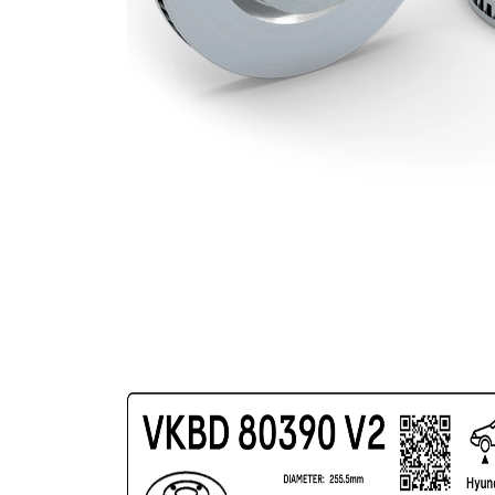
(cu un
Suprafata
strat
protector)