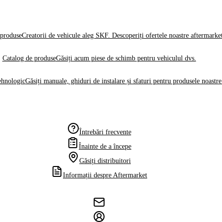
produse
Creatorii de vehicule aleg SKF. Descoperiți ofertele noastre aftermarke
Catalog de produse
Găsiți acum piese de schimb pentru vehiculul dvs.
ehnologic
Găsiți manuale, ghiduri de instalare și sfaturi pentru produsele noastre
Întrebări frecvente
Înainte de a începe
Găsiți distribuitori
Informații despre Aftermarket