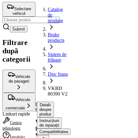
Selectare
Catalog
vehicul
de
produse
Submit
Brake
products
Filtrare
după
Sistem de
categorii
frânare
Disc frana
Vehicule
de pasageri
VKBD
80390 V2
Vehicule
Disc
Detalii
comerciale
frana
despre
Linkuri rapide
produs
Instrucțiuni
VKBD
Centru
de reparații
80390
tehnologic
Compatibilitatea
V2
Întrebări