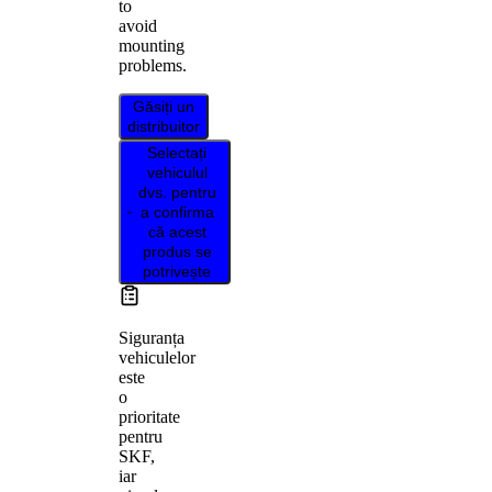
to
avoid
mounting
problems.
Găsiți un
distribuitor
Selectați
vehiculul
dvs. pentru
a confirma
că acest
produs se
potrivește
Siguranța
vehiculelor
este
o
prioritate
pentru
SKF,
iar