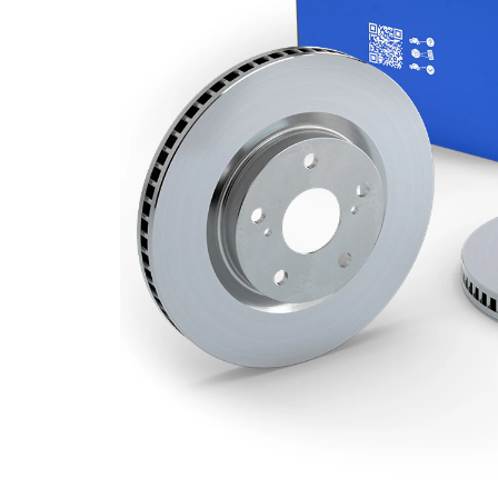
Grosime
26 mm
disc frâna
Grosime
23 mm
minima
Numar
1
pistoane
Diametru
276 mm
exterior
Numar
5
gauri
Diametru
60 mm
de centrare
Asezare
105 mm
gauri Ø
acoperit
(cu un
Suprafata
strat
protector)