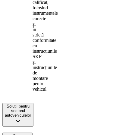
calificat,
folosind
instrumentele
corecte
și
în
strictă
conformitate
cu
instrucțiunile
SKF
și
instrucțiunile
de
montare
pentru
vehicul.
Soluții pentru
sectorul
autovehiculelor