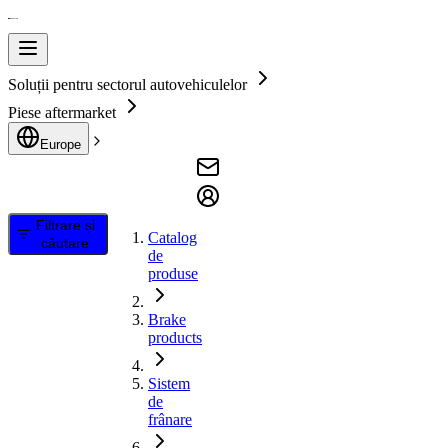
Soluții pentru sectorul autovehiculelor
Piese aftermarket
Europe
Filtrare și
Catalog
căutare
de
produse
Brake
products
Sistem
de
frânare