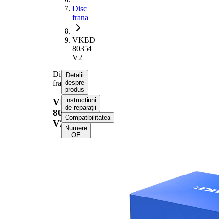
Disc
frana
VKBD
80354
V2
Disc
Detalii
frana
despre
produs
Instrucțiuni
VKBD
de reparații
80354
Compatibilitatea
V2
Numere
OE
Informații despre
produs
Proprietate
Valoare
Înaltime
45,5 mm
Tip disc
ventilat
frâna
interior