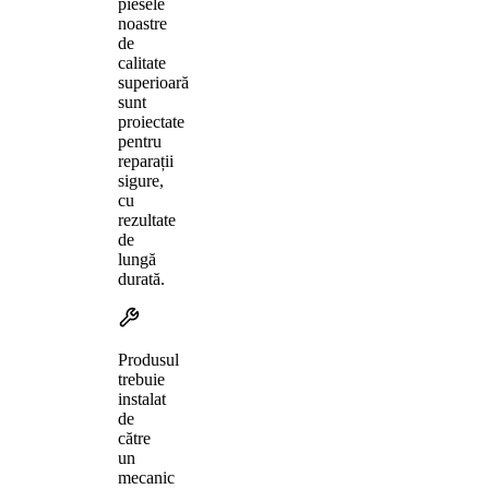
piesele
noastre
de
calitate
superioară
sunt
proiectate
pentru
reparații
sigure,
cu
rezultate
de
lungă
durată.
Produsul
trebuie
instalat
de
către
un
mecanic