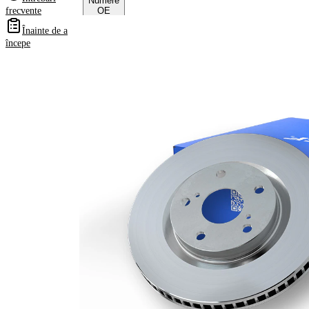
Numere
frecvente
OE
Înainte de a
începe
Informații despre
produs
Proprietate
Valoare
Înaltime
49,2 mm
Tip disc
ventilat
frâna
interior
Grosime
28 mm
disc frâna
Grosime
25 mm
minima
Numar
2
pistoane
Diametru
328 mm
exterior
Numar
5
gauri
Diametru
62,1 mm
de centrare
Asezare
114,3