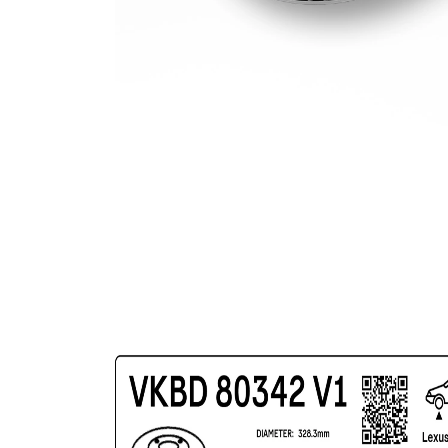
gauri Ø
mm
acoperit
(cu un
Suprafata
strat
protector)