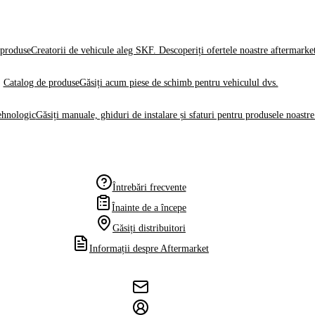
produse
Creatorii de vehicule aleg SKF. Descoperiți ofertele noastre aftermarke
Catalog de produse
Găsiți acum piese de schimb pentru vehiculul dvs.
ehnologic
Găsiți manuale, ghiduri de instalare și sfaturi pentru produsele noastre
Întrebări frecvente
Înainte de a începe
Găsiți distribuitori
Informații despre Aftermarket