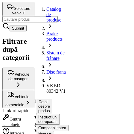
Selectare
Catalog
vehicul
de
produse
Submit
Brake
products
Filtrare
după
Sistem de
categorii
frânare
Disc frana
Vehicule
de pasageri
VKBD
80342 V1
Vehicule
Disc
Detalii
comerciale
frana
despre
Linkuri rapide
produs
Instrucțiuni
VKBD
Centru
de reparații
80342
tehnologic
Compatibilitatea
V1
Întrebări