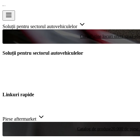
Soluții pentru sectorul autovehiculelor
Curse
Puține locuri oferă șansa efe
Soluții pentru sectorul autovehiculelor
Linkuri rapide
Piese aftermarket
Catalog de produse
20.000 de piese 