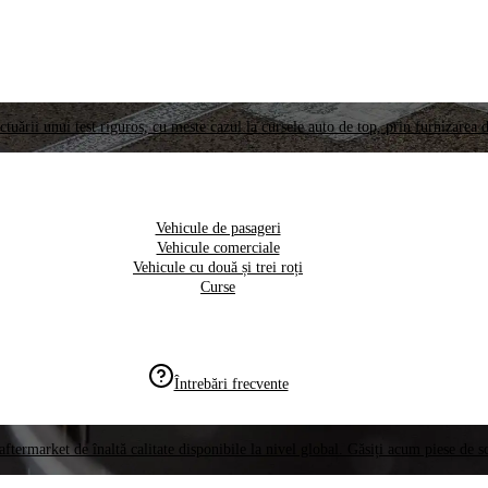
ctuării unui test riguros, cu meste cazul la cursele auto de top, prin furnizarea d
Vehicule de pasageri
Vehicule comerciale
Vehicule cu două și trei roți
Curse
Întrebări frecvente
aftermarket de înaltă calitate disponibile la nivel global. Găsiți acum piese de 