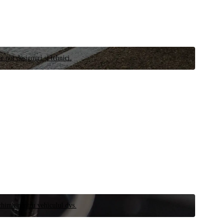
e noi designuri și tehnici.
schimb pentru vehiculul dvs.