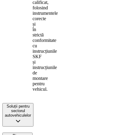
calificat,
folosind
instrumentele
corecte
și
în
strictă
conformitate
cu
instrucțiunile
SKF
și
instrucțiunile
de
montare
pentru
vehicul.
Soluții pentru
sectorul
autovehiculelor