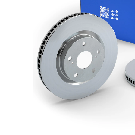
Grosime
28 mm
disc frâna
Grosime
26 mm
minima
Numar
2
pistoane
Diametru
294 mm
exterior
Numar
6
gauri
Diametru
94 mm
de centrare
Asezare
139,7
gauri Ø
mm
acoperit
(cu un
Suprafata
strat
protector)