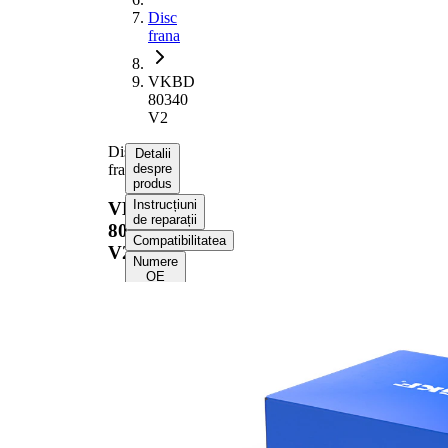
Disc
frana
VKBD
80340
V2
Disc
Detalii
frana
despre
produs
Instrucțiuni
VKBD
de reparații
80340
Compatibilitatea
V2
Numere
OE
Informații despre
produs
Proprietate
Valoare
Înaltime
46,3 mm
Tip disc
ventilat
frâna
interior