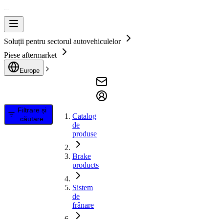
Soluții pentru sectorul autovehiculelor
Piese aftermarket
Europe
Filtrare și
Catalog
căutare
de
produse
Brake
products
Sistem
de
frânare