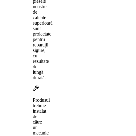
piesele
noastre
de
calitate
superioară
sunt
proiectate
pentru
reparații
sigure,
cu
rezultate
de
lungă
durată.
Produsul
trebuie
instalat
de
către
un
mecanic