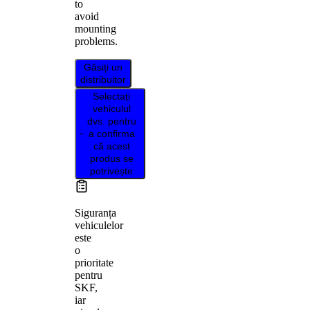
to
avoid
mounting
problems.
Găsiți un
distribuitor
Selectați
vehiculul
dvs. pentru
a confirma
că acest
produs se
potrivește
Siguranța
vehiculelor
este
o
prioritate
pentru
SKF,
iar