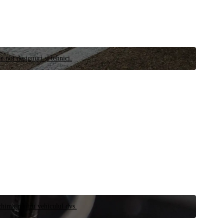
e noi designuri și tehnici.
schimb pentru vehiculul dvs.