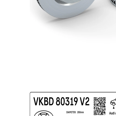
(cu un
Suprafata
strat
protector)