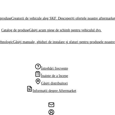
produse
Creatorii de vehicule aleg SKF. Descoperiți ofertele noastre aftermarke
Catalog de produse
Găsiți acum piese de schimb pentru vehiculul dvs.
ehnologic
Găsiți manuale, ghiduri de instalare și sfaturi pentru produsele noastre
Întrebări frecvente
Înainte de a începe
Găsiți distribuitori
Informații despre Aftermarket