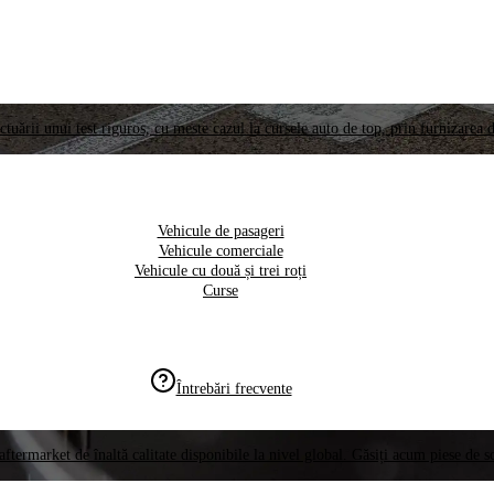
ctuării unui test riguros, cu meste cazul la cursele auto de top, prin furnizarea d
Vehicule de pasageri
Vehicule comerciale
Vehicule cu două și trei roți
Curse
Întrebări frecvente
aftermarket de înaltă calitate disponibile la nivel global. Găsiți acum piese de 