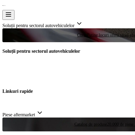
Soluții pentru sectorul autovehiculelor
Curse
Puține locuri oferă șansa efe
Soluții pentru sectorul autovehiculelor
Linkuri rapide
Piese aftermarket
Catalog de produse
20.000 de piese 