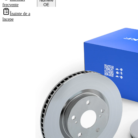
Numere
frecvente
OE
Înainte de a
începe
Informații despre
produs
Proprietate
Valoare
Înaltime
46,5 mm
Tip disc
ventilat
frâna
interior
Grosime
22 mm
disc frâna
Grosime
20 mm
minima
Diametru
280 mm
exterior
Numar
5
gauri
Diametru
68 mm
de centrare
Asezare
112 mm
gauri Ø
acoperit