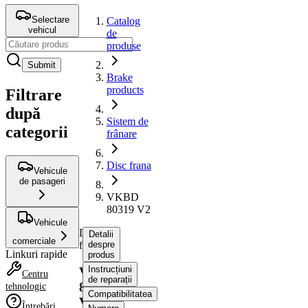
Selectare
Catalog
vehicul
de
produse
Submit
Brake
products
Filtrare
după
Sistem de
categorii
frânare
Disc frana
Vehicule
de pasageri
VKBD
80319 V2
Vehicule
Disc
Detalii
comerciale
frana
despre
Linkuri rapide
produs
Instrucțiuni
VKBD
Centru
de reparații
80319
tehnologic
Compatibilitatea
V2
Întrebări