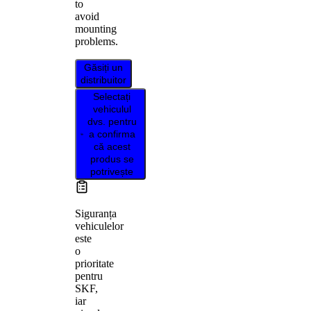
to
avoid
mounting
problems.
Găsiți un
distribuitor
Selectați
vehiculul
dvs. pentru
a confirma
că acest
produs se
potrivește
Siguranța
vehiculelor
este
o
prioritate
pentru
SKF,
iar