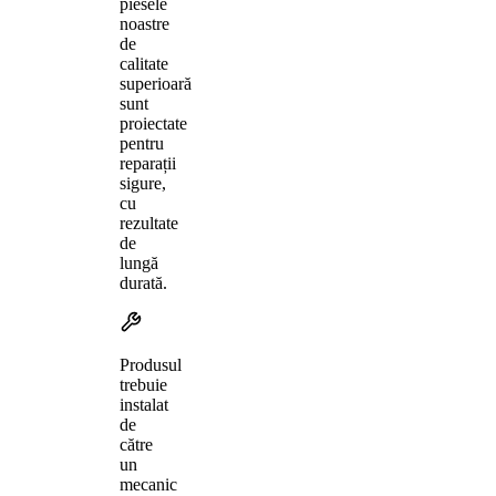
piesele
noastre
de
calitate
superioară
sunt
proiectate
pentru
reparații
sigure,
cu
rezultate
de
lungă
durată.
Produsul
trebuie
instalat
de
către
un
mecanic