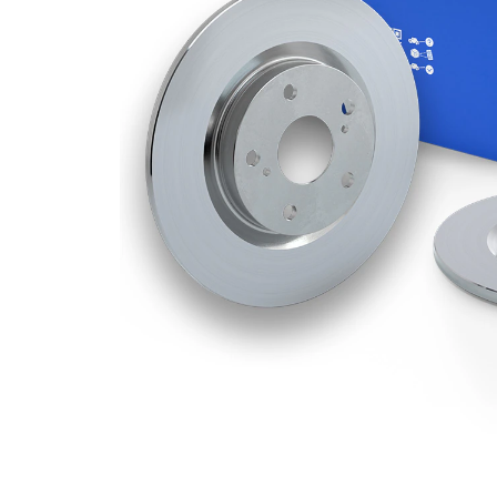
Grosime
10 mm
disc frâna
Grosime
9 mm
minima
Diametru
228 mm
exterior
Numar
6
gauri
Diametru
83 mm
de centrare
Asezare
99 mm
gauri Ø
acoperit
(cu un
Suprafata
strat
protector)