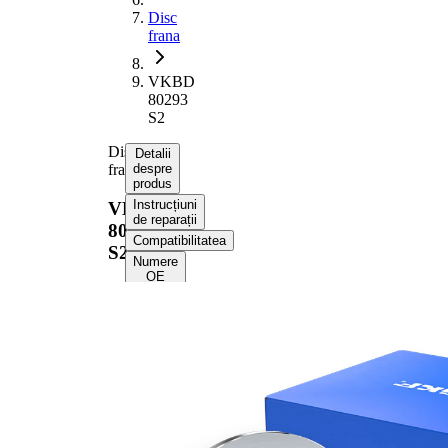
Disc
frana
VKBD
80293
S2
Disc
Detalii
frana
despre
produs
Instrucțiuni
VKBD
de reparații
80293
Compatibilitatea
S2
Numere
OE
Informații despre
produs
Proprietate
Valoare
Înaltime
38,5 mm
Tip disc
plin
frâna