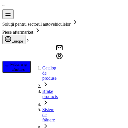
Soluții pentru sectorul autovehiculelor
Piese aftermarket
Europe
Filtrare și
Catalog
căutare
de
produse
Brake
products
Sistem
de
frânare