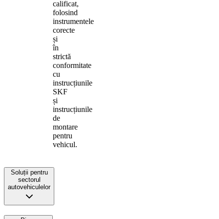
calificat,
folosind
instrumentele
corecte
și
în
strictă
conformitate
cu
instrucțiunile
SKF
și
instrucțiunile
de
montare
pentru
vehicul.
Soluții pentru
sectorul
autovehiculelor