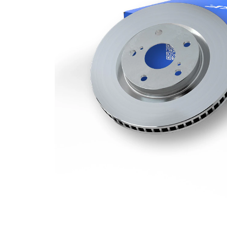
minima
Numar
1
pistoane
Diametru
370 mm
exterior
Numar
5
gauri
Diametru
79 mm
de centrare
Asezare
120 mm
gauri Ø
acoperit (cu un
Suprafata
strat protector)