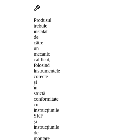
Produsul
trebuie
instalat
de
către
un
mecanic
calificat,
folosind
instrumentele
corecte
și
în
strictă
conformitate
cu
instrucțiunile
SKF
și
instrucțiunile
de
montare