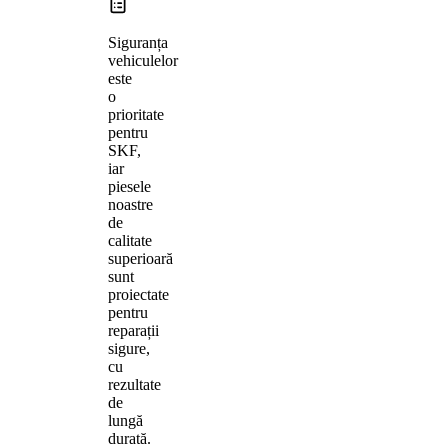
Siguranța
vehiculelor
este
o
prioritate
pentru
SKF,
iar
piesele
noastre
de
calitate
superioară
sunt
proiectate
pentru
reparații
sigure,
cu
rezultate
de
lungă
durată.