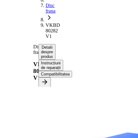
Disc
frana
VKBD
80282
V1
Disc
Detalii
frana
despre
produs
Instrucțiuni
VKBD
de reparații
80282
Compatibilitatea
V1
Informații despre produs
Proprietate
Valoare
Înaltime
73 mm
Tip disc
perforat/ventilat
frâna
interior
Grosime
30 mm
disc frâna
Grosime
28,4 mm