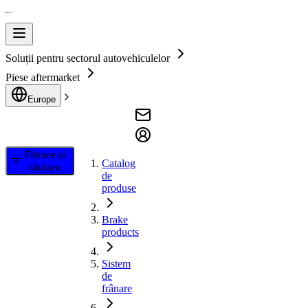
Soluții pentru sectorul autovehiculelor
Piese aftermarket
Europe
Filtrare și
Catalog
căutare
de
produse
Brake
products
Sistem
de
frânare