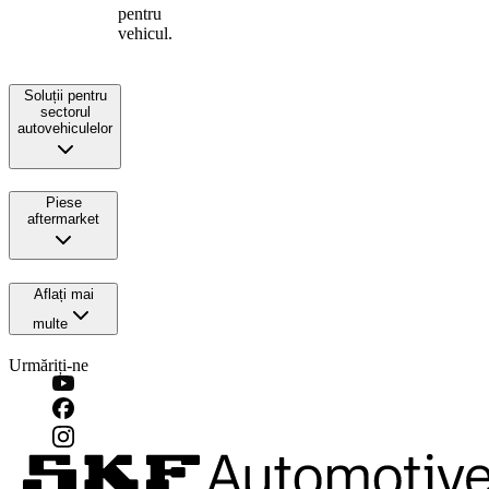
pentru
vehicul.
Soluții pentru
sectorul
autovehiculelor
Piese
aftermarket
Aflați mai
multe
Urmăriți-ne