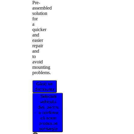
Pre-
assembled
solution
for
a
quicker
and
easier
repair
and
to
avoid
mounting
problems.
Găsiți un
distribuitor
Selectați
vehiculul
dvs. pentru
a confirma
că acest
produs se
potrivește