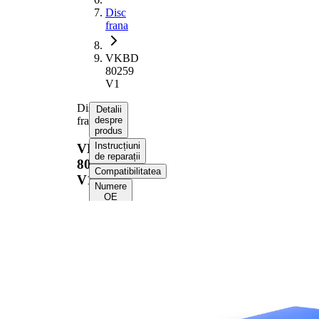
Disc
frana
VKBD
80259
V1
Disc
Detalii
frana
despre
produs
Instrucțiuni
VKBD
de reparații
80259
Compatibilitatea
V1
Numere
OE
Informații despre
produs
Proprietate
Valoare
Înaltime
67,3 mm
Tip disc
ventilat
frâna
interior