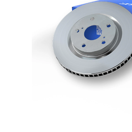
Grosime
28 mm
disc frâna
Grosime
26 mm
minima
Numar
6
pistoane
Diametru
338 mm
exterior
Numar
6
gauri
Diametru
108 mm
de centrare
Asezare
139,7
gauri Ø
mm
acoperit
(cu un
Suprafata
strat
protector)