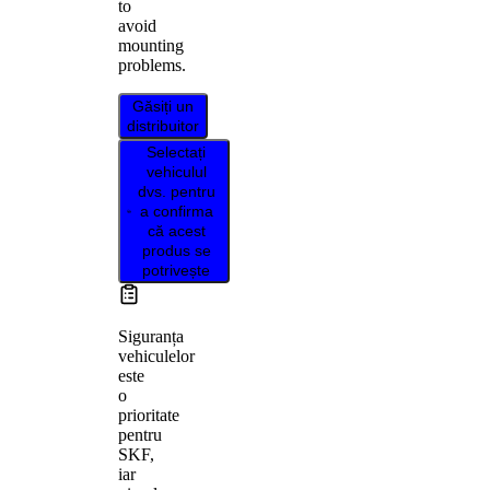
to
avoid
mounting
problems.
Găsiți un
distribuitor
Selectați
vehiculul
dvs. pentru
a confirma
că acest
produs se
potrivește
Siguranța
vehiculelor
este
o
prioritate
pentru
SKF,
iar