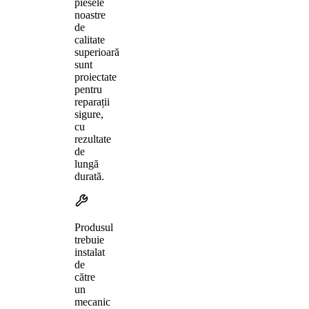
piesele
noastre
de
calitate
superioară
sunt
proiectate
pentru
reparații
sigure,
cu
rezultate
de
lungă
durată.
Produsul
trebuie
instalat
de
către
un
mecanic