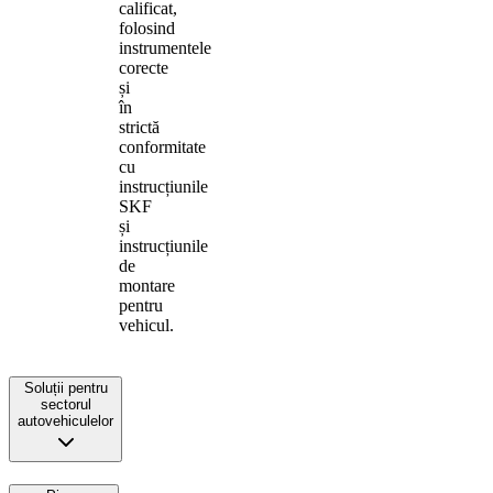
calificat,
folosind
instrumentele
corecte
și
în
strictă
conformitate
cu
instrucțiunile
SKF
și
instrucțiunile
de
montare
pentru
vehicul.
Soluții pentru
sectorul
autovehiculelor