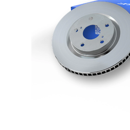
Grosime
28 mm
disc frâna
Grosime
25,4 mm
minima
Numar
1
pistoane
Diametru
312 mm
exterior
Numar
5
gauri
Diametru
67 mm
de centrare
Asezare
112 mm
gauri Ø
acoperit
(cu un
Suprafata
strat
protector)