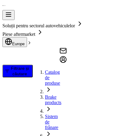
Soluții pentru sectorul autovehiculelor
Piese aftermarket
Europe
Filtrare și
Catalog
căutare
de
produse
Brake
products
Sistem
de
frânare