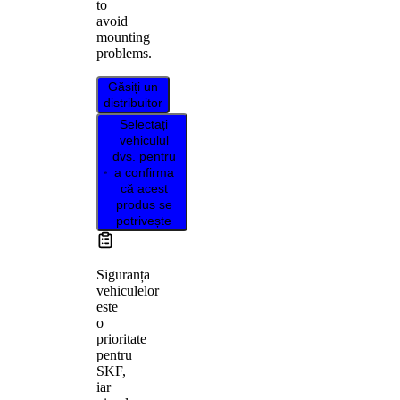
to
avoid
mounting
problems.
Găsiți un
distribuitor
Selectați
vehiculul
dvs. pentru
a confirma
că acest
produs se
potrivește
Siguranța
vehiculelor
este
o
prioritate
pentru
SKF,
iar