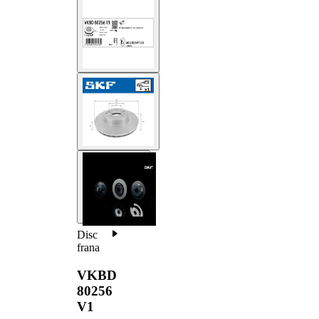
Disc
frana
VKBD
80256
V1