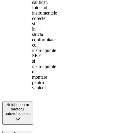
calificat,
folosind
instrumentele
corecte
și
în
strictă
conformitate
cu
instrucțiunile
SKF
și
instrucțiunile
de
montare
pentru
vehicul.
Soluții pentru
sectorul
autovehiculelor