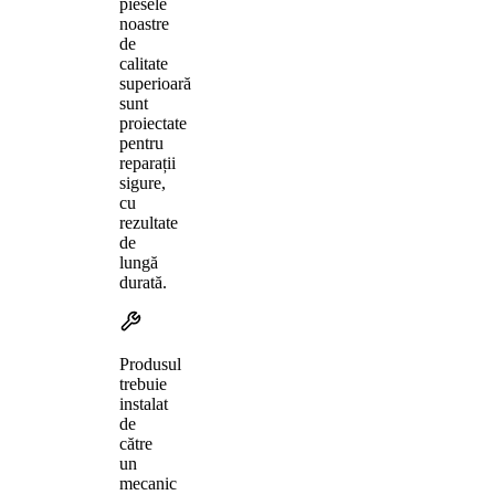
piesele
noastre
de
calitate
superioară
sunt
proiectate
pentru
reparații
sigure,
cu
rezultate
de
lungă
durată.
Produsul
trebuie
instalat
de
către
un
mecanic