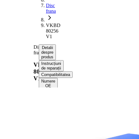
Disc
frana
VKBD
80256
V1
Disc
Detalii
frana
despre
produs
Instrucțiuni
VKBD
de reparații
80256
Compatibilitatea
V1
Numere
OE
Informații despre
produs
Proprietate
Valoare
Înaltime
64,6 mm
Tip disc
ventilat
frâna
interior