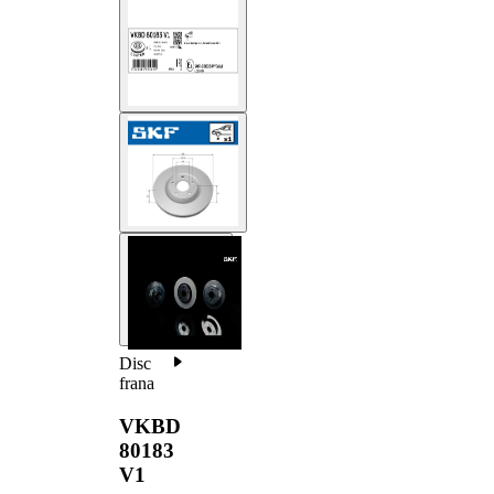
Disc
frana
VKBD
80183
V1