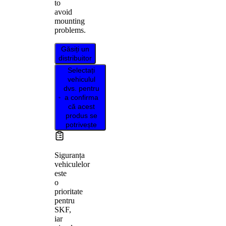
to
avoid
mounting
problems.
Găsiți un
distribuitor
Selectați
vehiculul
dvs. pentru
a confirma
că acest
produs se
potrivește
Siguranța
vehiculelor
este
o
prioritate
pentru
SKF,
iar