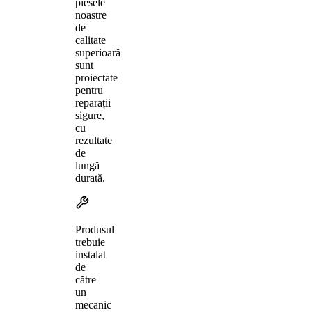
piesele
noastre
de
calitate
superioară
sunt
proiectate
pentru
reparații
sigure,
cu
rezultate
de
lungă
durată.
Produsul
trebuie
instalat
de
către
un
mecanic