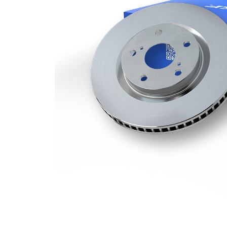
Grosime
28 mm
disc frâna
Grosime
26 mm
minima
Numar
1
pistoane
Diametru
320 mm
exterior
Numar
5
gauri
Diametru
68 mm
de centrare
Asezare
114,3
gauri Ø
mm
acoperit
(cu un
Suprafata
strat
protector)