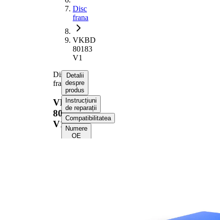
Disc
frana
VKBD
80183
V1
Disc
Detalii
frana
despre
produs
Instrucțiuni
VKBD
de reparații
80183
Compatibilitatea
V1
Numere
OE
Informații despre
produs
Proprietate
Valoare
Înaltime
44 mm
Tip disc
ventilat
frâna
interior