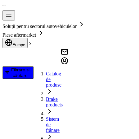
Soluții pentru sectorul autovehiculelor
Piese aftermarket
Europe
Filtrare și
Catalog
căutare
de
produse
Brake
products
Sistem
de
frânare