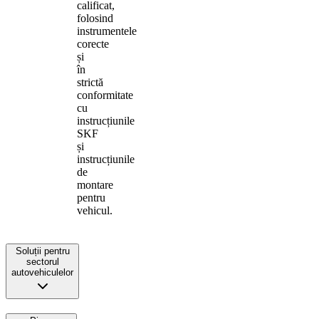
calificat,
folosind
instrumentele
corecte
și
în
strictă
conformitate
cu
instrucțiunile
SKF
și
instrucțiunile
de
montare
pentru
vehicul.
Soluții pentru
sectorul
autovehiculelor