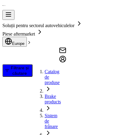
Soluții pentru sectorul autovehiculelor
Piese aftermarket
Europe
Filtrare și
Catalog
căutare
de
produse
Brake
products
Sistem
de
frânare