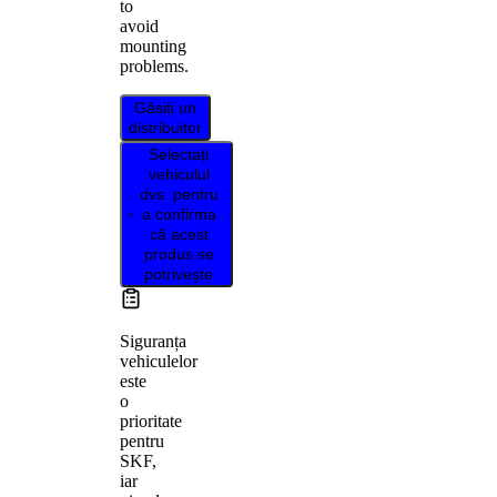
to
avoid
mounting
problems.
Găsiți un
distribuitor
Selectați
vehiculul
dvs. pentru
a confirma
că acest
produs se
potrivește
Siguranța
vehiculelor
este
o
prioritate
pentru
SKF,
iar