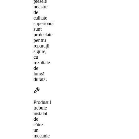
piesele
noastre
de
calitate
superioară
sunt
proiectate
pentru
reparații
sigure,
cu
rezultate
de
lungă
durată.
Produsul
trebuie
instalat
de
către
un
mecanic