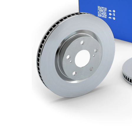
Grosime
22 mm
disc frâna
Grosime
20,2 mm
minima
Numar
1
pistoane
Diametru
284 mm
exterior
Numar
5
gauri
Diametru
59 mm
de centrare
Asezare
98 mm
gauri Ø
acoperit
(cu un
Suprafata
strat
protector)