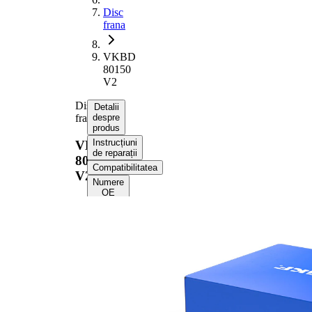
Disc
frana
VKBD
80150
V2
Disc
Detalii
frana
despre
produs
Instrucțiuni
VKBD
de reparații
80150
Compatibilitatea
V2
Numere
OE
Informații despre
produs
Proprietate
Valoare
Înaltime
43,5 mm
Tip disc
ventilat
frâna
interior