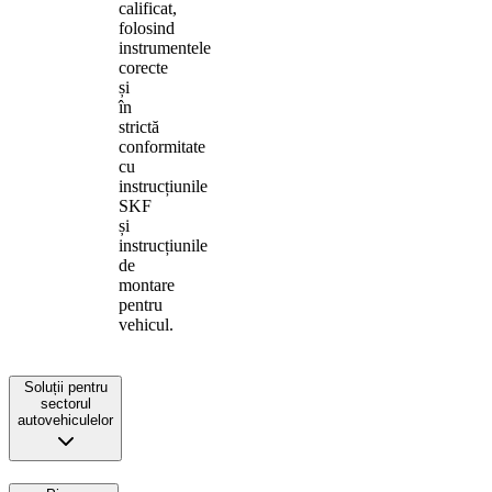
calificat,
folosind
instrumentele
corecte
și
în
strictă
conformitate
cu
instrucțiunile
SKF
și
instrucțiunile
de
montare
pentru
vehicul.
Soluții pentru
sectorul
autovehiculelor