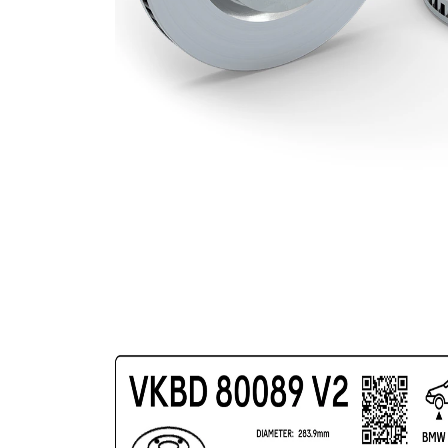
gauri Ø
acoperit
(cu un
Suprafata
strat
protector)