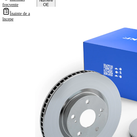
Numere
frecvente
OE
Înainte de a
începe
Informații despre
produs
Proprietate
Valoare
Înaltime
73 mm
Tip disc
ventilat
frâna
interior
Grosime
22 mm
disc frâna
Grosime
20,4 mm
minima
Numar
1
pistoane
Diametru
284 mm
exterior
Numar
5
gauri
Diametru
79 mm
de centrare
Asezare
120 mm