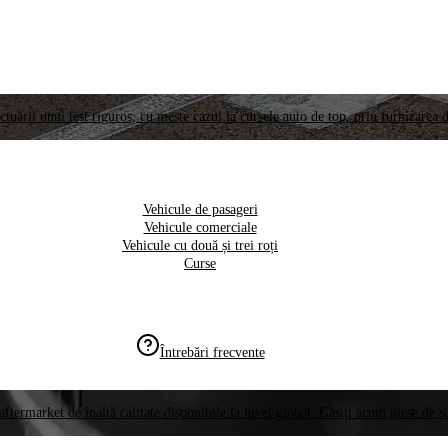
ctuării unui test riguros, cu meste cazul la cursele auto de top, prin furnizarea d
Vehicule de pasageri
Vehicule comerciale
Vehicule cu două și trei roți
Curse
Întrebări frecvente
aftermarket de înaltă calitate disponibile la nivel global. Găsiți acum piese de 