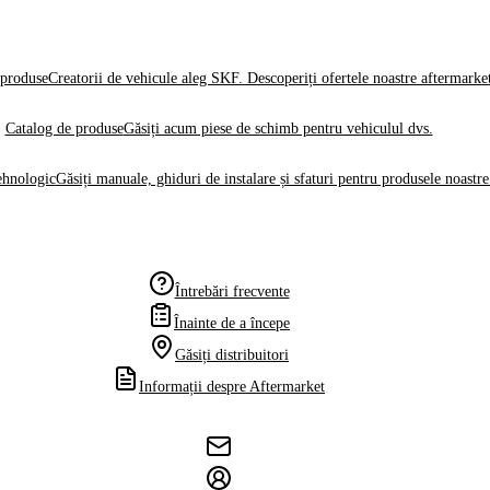
produse
Creatorii de vehicule aleg SKF. Descoperiți ofertele noastre aftermarke
Catalog de produse
Găsiți acum piese de schimb pentru vehiculul dvs.
ehnologic
Găsiți manuale, ghiduri de instalare și sfaturi pentru produsele noastre
Întrebări frecvente
Înainte de a începe
Găsiți distribuitori
Informații despre Aftermarket