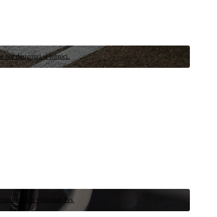
e noi designuri și tehnici.
schimb pentru vehiculul dvs.