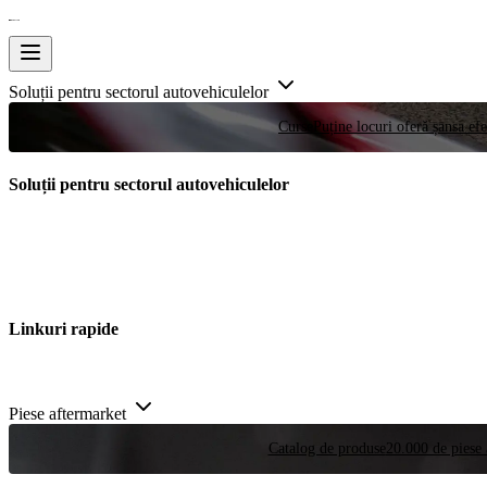
Soluții pentru sectorul autovehiculelor
Curse
Puține locuri oferă șansa efe
Soluții pentru sectorul autovehiculelor
Linkuri rapide
Piese aftermarket
Catalog de produse
20.000 de piese 