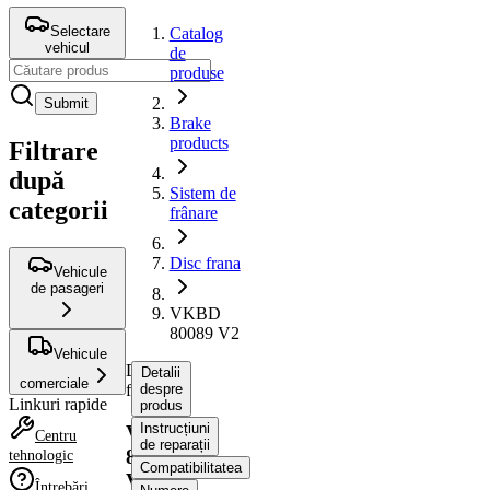
Selectare
Catalog
vehicul
de
produse
Submit
Brake
products
Filtrare
după
Sistem de
categorii
frânare
Disc frana
Vehicule
de pasageri
VKBD
80089 V2
Vehicule
Disc
Detalii
comerciale
frana
despre
Linkuri rapide
produs
Instrucțiuni
VKBD
Centru
de reparații
80089
tehnologic
Compatibilitatea
V2
Întrebări