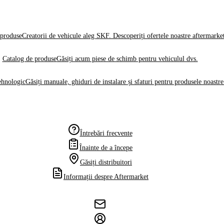
produse
Creatorii de vehicule aleg SKF. Descoperiți ofertele noastre aftermarke
Catalog de produse
Găsiți acum piese de schimb pentru vehiculul dvs.
ehnologic
Găsiți manuale, ghiduri de instalare și sfaturi pentru produsele noastre
Întrebări frecvente
Înainte de a începe
Găsiți distribuitori
Informații despre Aftermarket