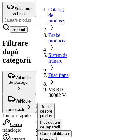
Selectare
Catalog
vehicul
de
produse
Submit
Brake
products
Filtrare
după
Sistem de
categorii
frânare
Disc frana
Vehicule
de pasageri
VKBD
80082 V1
Vehicule
Disc
Detalii
comerciale
frana
despre
Linkuri rapide
produs
Instrucțiuni
VKBD
Centru
de reparații
80082
tehnologic
Compatibilitatea
V1
Întrebări