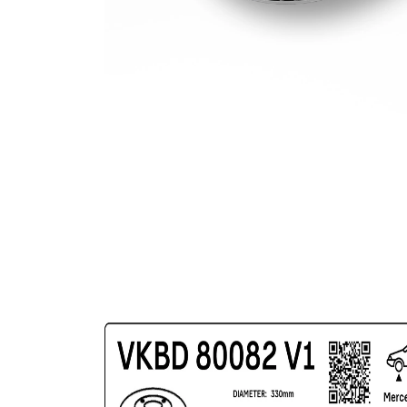
gauri Ø
acoperit
(cu un
Suprafata
strat
protector)