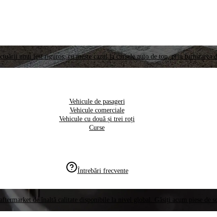
ctuării unui test riguros, cu meste cazul la cursele auto de top, prin furnizarea d
Vehicule de pasageri
Vehicule comerciale
Vehicule cu două și trei roți
Curse
Întrebări frecvente
aftermarket de înaltă calitate disponibile la nivel global. Găsiți acum piese de 