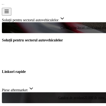
Soluții pentru sectorul autovehiculelor
Curse
Puține locuri oferă șansa efe
Soluții pentru sectorul autovehiculelor
Linkuri rapide
Piese aftermarket
Catalog de produse
20.000 de piese 