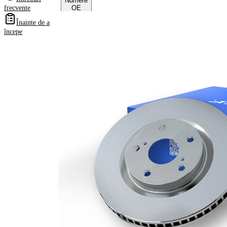
Numere
frecvente
OE
Înainte de a
începe
Informații despre
produs
Proprietate
Valoare
Înaltime
58,4 mm
Tip disc
ventilat
frâna
interior
Grosime
32 mm
disc frâna
Grosime
28 mm
minima
Numar
1
pistoane
Diametru
330 mm
exterior
Numar
5
gauri
Diametru
67 mm
de centrare
Asezare
112 mm