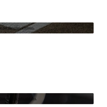
e noi designuri și tehnici.
schimb pentru vehiculul dvs.