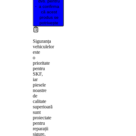
dvs. pentru
a confirma
că acest
produs se
potrivește
Siguranța
vehiculelor
este
o
prioritate
pentru
SKF,
iar
piesele
noastre
de
calitate
superioară
sunt
proiectate
pentru
reparații
sigure,