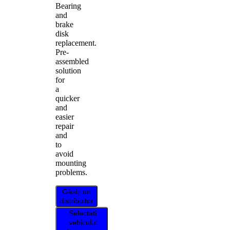
Bearing
and
brake
disk
replacement.
Pre-
assembled
solution
for
a
quicker
and
easier
repair
and
to
avoid
mounting
problems.
Găsiți un
distribuitor
Selectați
vehiculul