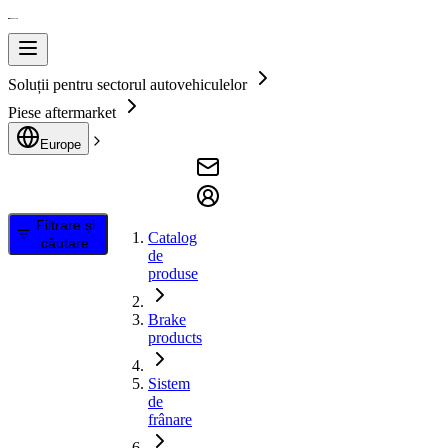
Soluții pentru sectorul autovehiculelor
Piese aftermarket
Europe
Filtrare și
Catalog
căutare
de
produse
Brake
products
Sistem
de
frânare