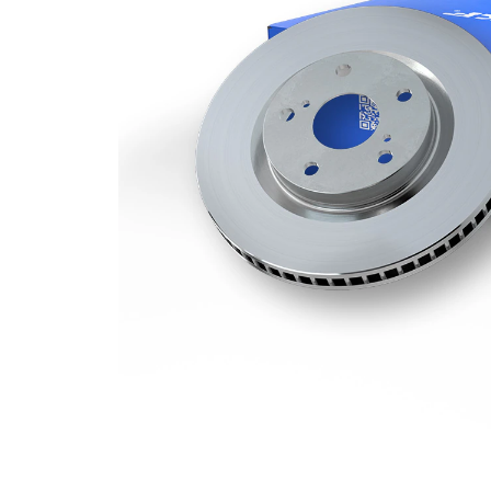
Grosime
28 mm
disc frâna
Grosime
24 mm
minima
Numar
1
pistoane
Diametru
305 mm
exterior
Numar
5
gauri
Diametru
72 mm
de centrare
Asezare
118 mm
gauri Ø
acoperit
(cu un
Suprafata
strat
protector)