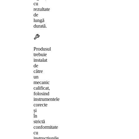
cu
rezultate
de
lungă
durată.
Produsul
trebuie
instalat
de
către
un
mecanic
calificat,
folosind
instrumentele
corecte
și
în
strictă
conformitate
cu
instrucțiunile