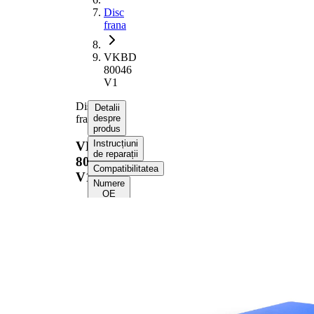
Disc
frana
VKBD
80046
V1
Disc
Detalii
frana
despre
produs
Instrucțiuni
VKBD
de reparații
80046
Compatibilitatea
V1
Numere
OE
Informații despre
produs
Proprietate
Valoare
Înaltime
49,8 mm
Tip disc
ventilat
frâna
interior