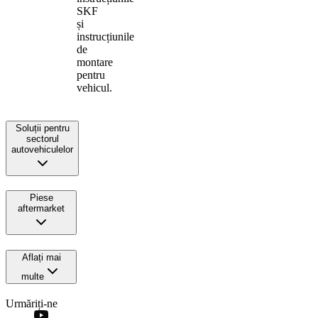
SKF
și
instrucțiunile
de
montare
pentru
vehicul.
Soluții pentru
sectorul
autovehiculelor
Piese
aftermarket
Aflați mai
multe
Urmăriți-ne