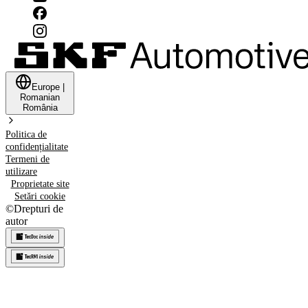
Europe
|
Romanian
România
Politica de
confidențialitate
Termeni de
utilizare
Proprietate site
Setări cookie
©
Drepturi de
autor