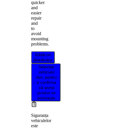
quicker
and
easier
repair
and
to
avoid
mounting
problems.
Găsiți un
distribuitor
Selectați
vehiculul
dvs. pentru
a confirma
că acest
produs se
potrivește
Siguranța
vehiculelor
este