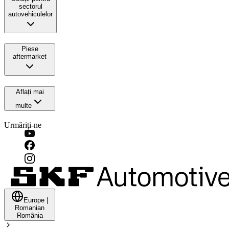
sectorul
autovehiculelor
Piese
aftermarket
Aflați mai
multe
Urmăriți-ne
Europe
|
Romanian
România