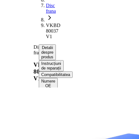
Disc
frana
VKBD
80037
V1
Disc
Detalii
frana
despre
produs
Instrucțiuni
VKBD
de reparații
80037
Compatibilitatea
V1
Numere
OE
Informații despre
produs
Proprietate
Valoare
Înaltime
48 mm
Tip disc
ventilat
frâna
interior