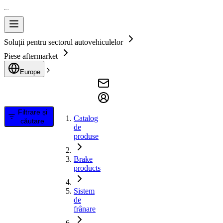
Soluții pentru sectorul autovehiculelor
Piese aftermarket
Europe
Filtrare și
Catalog
căutare
de
produse
Brake
products
Sistem
de
frânare