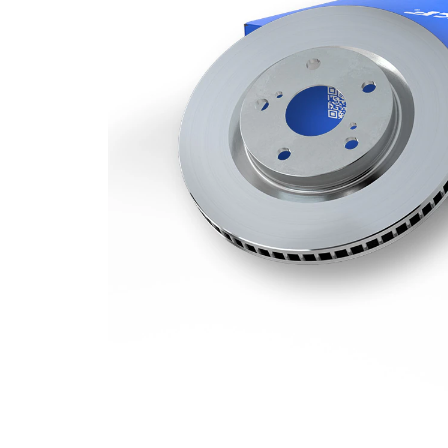
Grosime
28 mm
disc frâna
Grosime
26 mm
minima
Numar
3
pistoane
Diametru
304 mm
exterior
Numar
5
gauri
Diametru
71 mm
de centrare
Asezare
108 mm
gauri Ø
acoperit
(cu un
Suprafata
strat
protector)