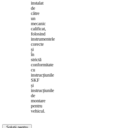
instalat
de
către
un
mecanic
calificat,
folosind
instrumentele
corecte
și
în
strictă
conformitate
cu
instrucțiunile
SKF
și
instrucțiunile
de
montare
pentru
vehicul.
Soluții pentru