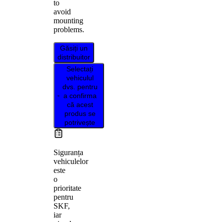
to
avoid
mounting
problems.
Găsiți un
distribuitor
Selectați
vehiculul
dvs. pentru
a confirma
că acest
produs se
potrivește
Siguranța
vehiculelor
este
o
prioritate
pentru
SKF,
iar