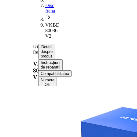
Disc
frana
VKBD
80036
V2
Disc
Detalii
frana
despre
produs
Instrucțiuni
VKBD
de reparații
80036
Compatibilitatea
V2
Numere
OE
Informații despre
produs
Proprietate
Valoare
Înaltime
67,6 mm
Tip disc
ventilat
frâna
interior