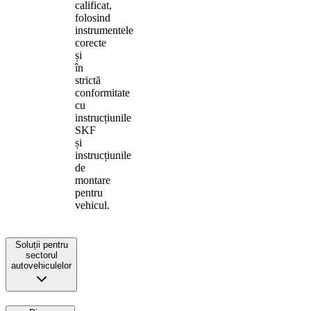
calificat,
folosind
instrumentele
corecte
și
în
strictă
conformitate
cu
instrucțiunile
SKF
și
instrucțiunile
de
montare
pentru
vehicul.
Soluții pentru
sectorul
autovehiculelor