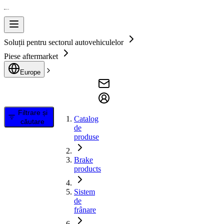
Soluții pentru sectorul autovehiculelor
Piese aftermarket
Europe
Filtrare și
Catalog
căutare
de
produse
Brake
products
Sistem
de
frânare