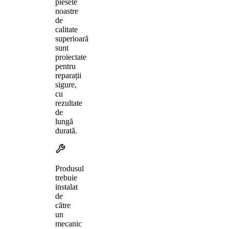
piesele
noastre
de
calitate
superioară
sunt
proiectate
pentru
reparații
sigure,
cu
rezultate
de
lungă
durată.
Produsul
trebuie
instalat
de
către
un
mecanic