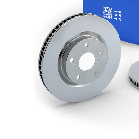
Grosime
24,1 mm
disc frâna
Grosime
21,9 mm
minima
Numar
2
pistoane
Diametru
280 mm
exterior
Numar
5
gauri
Diametru
73 mm
de centrare
Asezare
118 mm
gauri Ø
acoperit
(cu un
Suprafata
strat
protector)