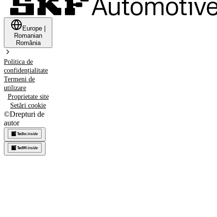
Europe
|
Romanian
România
Politica de
confidențialitate
Termeni de
utilizare
Proprietate site
Setări cookie
©
Drepturi de
autor