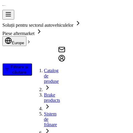
Soluții pentru sectorul autovehiculelor
Piese aftermarket
Europe
Filtrare și
Catalog
căutare
de
produse
Brake
products
Sistem
de
frânare