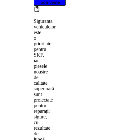
potrivește
Siguranța
vehiculelor
este
o
prioritate
pentru
SKF,
iar
piesele
noastre
de
calitate
superioară
sunt
proiectate
pentru
reparații
sigure,
cu
rezultate
de
lungă