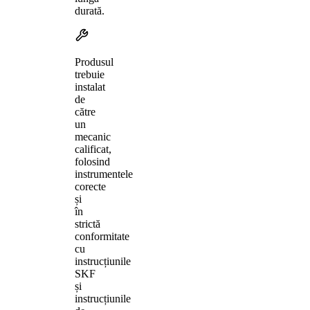
durată.
Produsul
trebuie
instalat
de
către
un
mecanic
calificat,
folosind
instrumentele
corecte
și
în
strictă
conformitate
cu
instrucțiunile
SKF
și
instrucțiunile