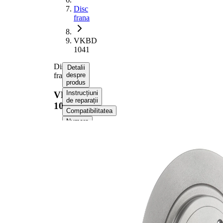
Disc
frana
VKBD
1041
Disc
Detalii
frana
despre
produs
Instrucțiuni
VKBD
de reparații
1041
Compatibilitatea
Numere
OE
Informații despre
produs
Proprietate
Valoare
102,3
Înaltime
mm
Tip disc
plin
frâna