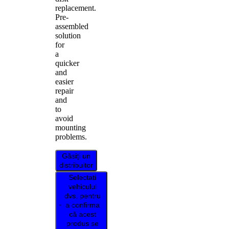
replacement.
Pre-
assembled
solution
for
a
quicker
and
easier
repair
and
to
avoid
mounting
problems.
Găsiți un
distribuitor
Selectați
vehiculul
dvs. pentru
a confirma
că acest
produs se