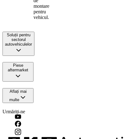
de
montare
pentru
vehicul.
Soluții pentru
sectorul
autovehiculelor
Piese
aftermarket
Aflați mai
multe
Urmăriți-ne