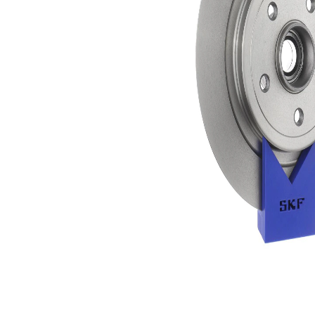
disc
Tip frîna
frana cu
rulment
Grosime
11 mm
disc frâna
Diametru
300 mm
exterior
Numar
5
gauri