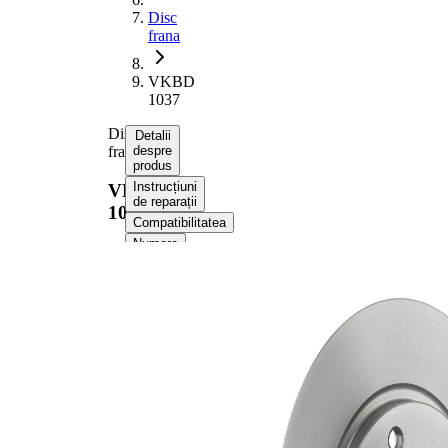
Disc
frana
VKBD
1037
Disc
Detalii
frana
despre
produs
Instrucțiuni
VKBD
de reparații
1037
Compatibilitatea
Numere
OE
Informații despre
produs
Proprietate
Valoare
Partea de
puntea
montare
spate
104,5
Înaltime
mm