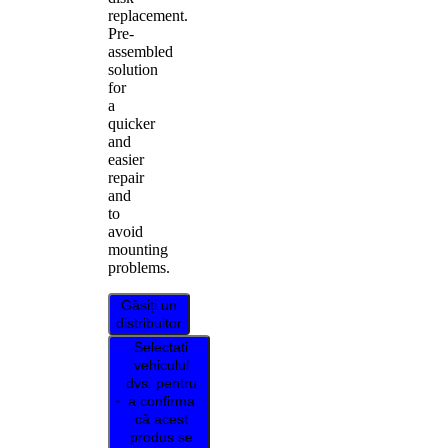
replacement.
Pre-
assembled
solution
for
a
quicker
and
easier
repair
and
to
avoid
mounting
problems.
Găsiți un
distribuitor
Selectați
vehiculul
dvs. pentru
a confirma
că acest
produs se