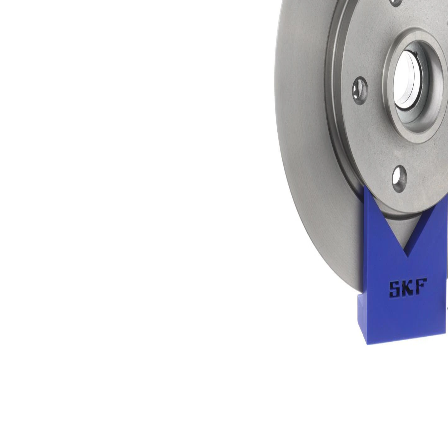
Tip disc
plin
frâna
disc
Tip frîna
frana cu
rulment
Grosime
12 mm
disc frâna
Diametru
280 mm
exterior
Numar
5
gauri