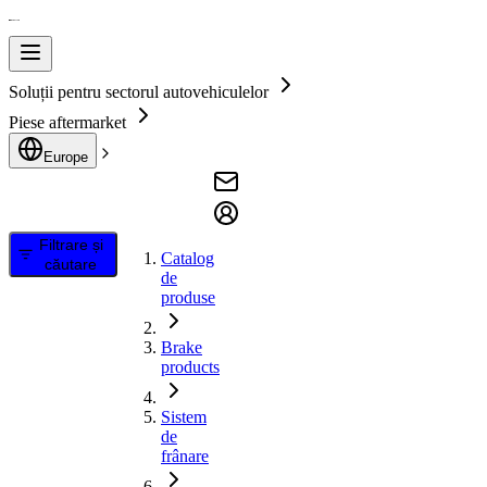
Soluții pentru sectorul autovehiculelor
Piese aftermarket
Europe
Filtrare și
Catalog
căutare
de
produse
Brake
products
Sistem
de
frânare