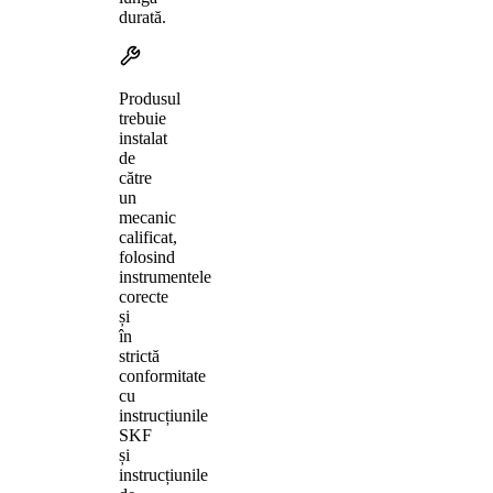
durată.
Produsul
trebuie
instalat
de
către
un
mecanic
calificat,
folosind
instrumentele
corecte
și
în
strictă
conformitate
cu
instrucțiunile
SKF
și
instrucțiunile