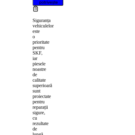
potrivește
Siguranța
vehiculelor
este
o
prioritate
pentru
SKF,
iar
piesele
noastre
de
calitate
superioară
sunt
proiectate
pentru
reparații
sigure,
cu
rezultate
de
lungă