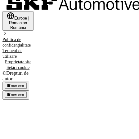
Europe
|
Romanian
România
Politica de
confidențialitate
Termeni de
utilizare
Proprietate site
Setări cookie
©
Drepturi de
autor