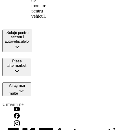
de
montare
pentru
vehicul.
Soluții pentru
sectorul
autovehiculelor
Piese
aftermarket
Aflați mai
multe
Urmăriți-ne