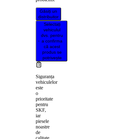
Găsiți un
distribuitor
Selectați
vehiculul
dvs. pentru
a confirma
că acest
produs se
potrivește
Siguranța
vehiculelor
este
o
prioritate
pentru
SKF,
iar
piesele
noastre
de
calitate