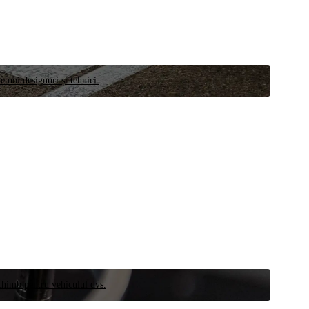
e noi designuri și tehnici.
schimb pentru vehiculul dvs.