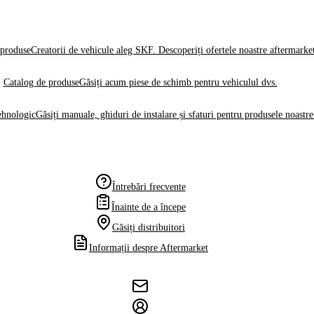
produse
Creatorii de vehicule aleg SKF. Descoperiți ofertele noastre aftermarke
Catalog de produse
Găsiți acum piese de schimb pentru vehiculul dvs.
ehnologic
Găsiți manuale, ghiduri de instalare și sfaturi pentru produsele noastre
Întrebări frecvente
Înainte de a începe
Găsiți distribuitori
Informații despre Aftermarket