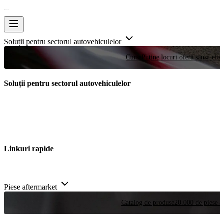
Soluții pentru sectorul autovehiculelor
Curse
Puține locuri oferă șansa efe
Soluții pentru sectorul autovehiculelor
Linkuri rapide
Piese aftermarket
Catalog de produse
20.000 de piese 