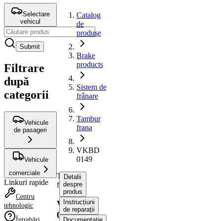
Selectare
Catalog
vehicul
de
produse
Submit
Brake
products
Filtrare
după
Sistem de
categorii
frânare
Tambur
Vehicule
frana
de pasageri
VKBD
0149
Vehicule
comerciale
Tambur
Detalii
Linkuri rapide
frana
despre
produs
Centru
Instrucțiuni
VKBD
tehnologic
de reparații
0149
Întrebări
Documentație