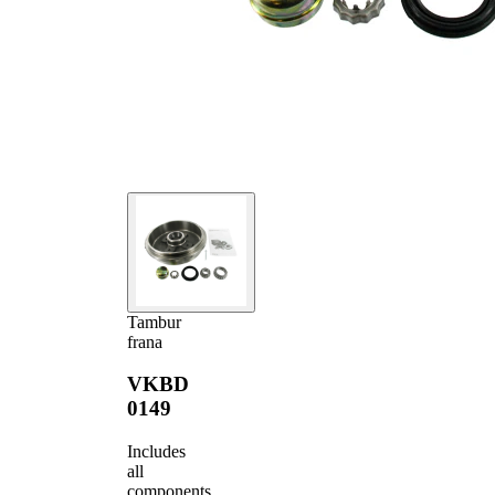
Tambur
frana
VKBD
0149
Includes
all
components