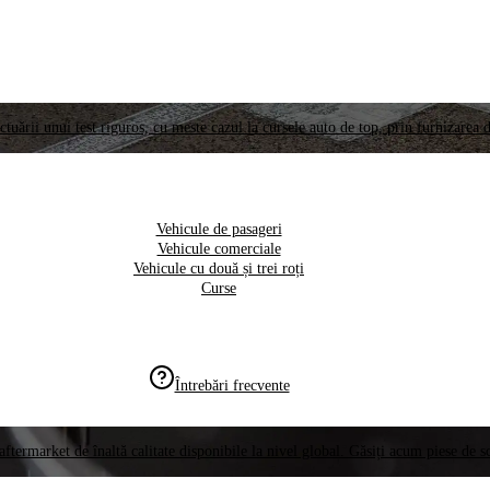
ctuării unui test riguros, cu meste cazul la cursele auto de top, prin furnizarea d
Vehicule de pasageri
Vehicule comerciale
Vehicule cu două și trei roți
Curse
Întrebări frecvente
aftermarket de înaltă calitate disponibile la nivel global. Găsiți acum piese de 