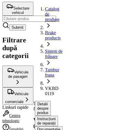
Selectare
Catalog
vehicul
de
produse
Submit
Brake
products
Filtrare
după
Sistem de
categorii
frânare
Tambur
Vehicule
frana
de pasageri
VKBD
0119
Vehicule
comerciale
Tambur
Detalii
Linkuri rapide
frana
despre
produs
Centru
Instrucțiuni
VKBD
tehnologic
de reparații
0119
Întrebări
Documentație