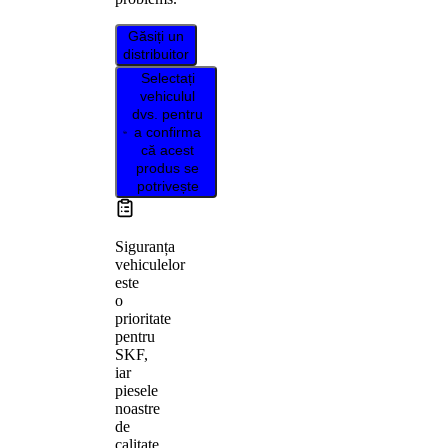
Găsiți un
distribuitor
Selectați
vehiculul
dvs. pentru
a confirma
că acest
produs se
potrivește
Siguranța
vehiculelor
este
o
prioritate
pentru
SKF,
iar
piesele
noastre
de
calitate