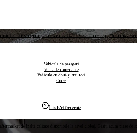
ctuării unui test riguros, cu meste cazul la cursele auto de top, prin furnizarea d
Vehicule de pasageri
Vehicule comerciale
Vehicule cu două și trei roți
Curse
Întrebări frecvente
aftermarket de înaltă calitate disponibile la nivel global. Găsiți acum piese de 