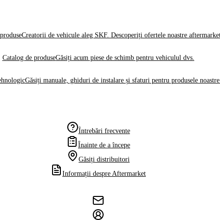
produse
Creatorii de vehicule aleg SKF. Descoperiți ofertele noastre aftermarke
Catalog de produse
Găsiți acum piese de schimb pentru vehiculul dvs.
ehnologic
Găsiți manuale, ghiduri de instalare și sfaturi pentru produsele noastre
Întrebări frecvente
Înainte de a începe
Găsiți distribuitori
Informații despre Aftermarket