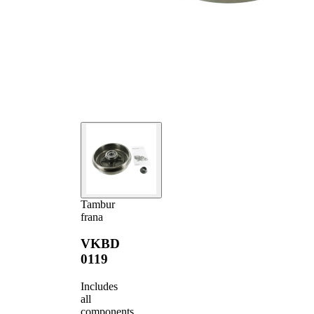
Tambur
frana
VKBD
0119
Includes
all
components