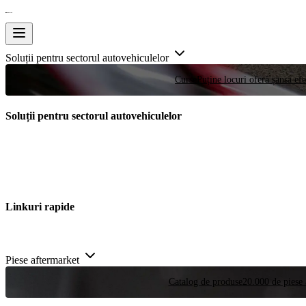
Soluții pentru sectorul autovehiculelor
Curse
Puține locuri oferă șansa efe
Soluții pentru sectorul autovehiculelor
Linkuri rapide
Piese aftermarket
Catalog de produse
20.000 de piese 