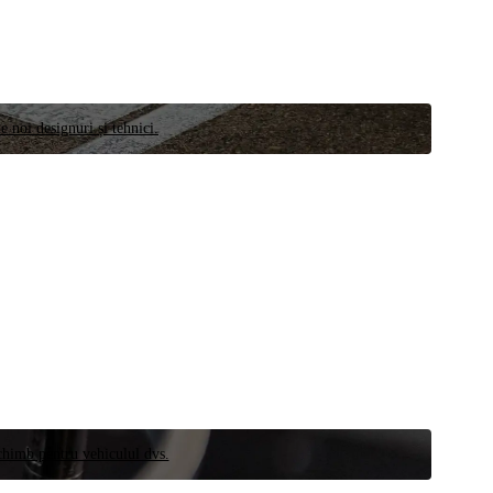
e noi designuri și tehnici.
schimb pentru vehiculul dvs.