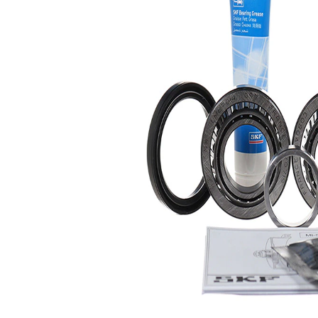
interior
mm
Diametru
62 mm
exterior
Articol
cu inel
completare/Info
etansare
suplimentar 2
Listă de piese de schimb
Nume
Număr
Cantitate
articol
articol
lagar
SKF01180
1
Abtibild
SKF02812
1
Caiet de
SKF02990
1
service
Caiet de
SKF03195
1
service
Simering
SKF03380
1
ax
Simering
SKF03412
1
ax
Vaselina
SKF04867
1
Pasta de
SKF04942
1
montaj