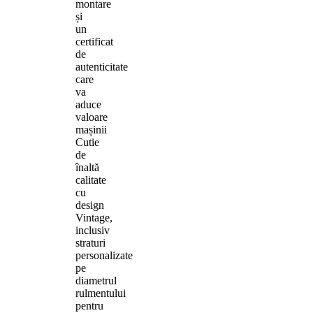
montare
și
un
certificat
de
autenticitate
care
va
aduce
valoare
mașinii
Cutie
de
înaltă
calitate
cu
design
Vintage,
inclusiv
straturi
personalizate
pe
diametrul
rulmentului
pentru