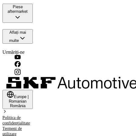
Piese
aftermarket
Aflați mai
multe
Urmăriți-ne
Europe
|
Romanian
România
Politica de
confidențialitate
Termeni de
utilizare