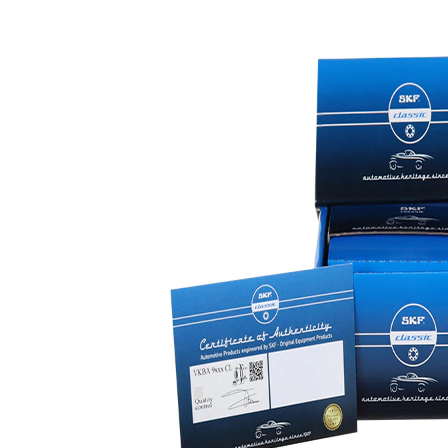
Pasta de
SKF04961
1
montaj