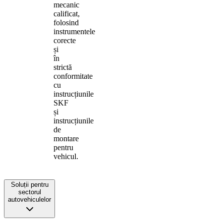
mecanic
calificat,
folosind
instrumentele
corecte
și
în
strictă
conformitate
cu
instrucțiunile
SKF
și
instrucțiunile
de
montare
pentru
vehicul.
Soluții pentru
sectorul
autovehiculelor