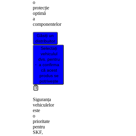
o
protecție
optimă
a
componentelor
Găsiți un
distribuitor
Selectați
vehiculul
dvs. pentru
a confirma
că acest
produs se
potrivește
Siguranța
vehiculelor
este
o
prioritate
pentru
SKF,