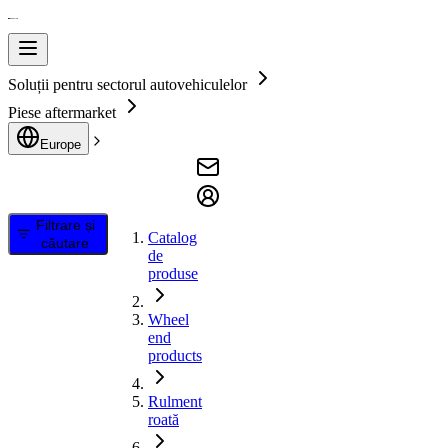
Soluții pentru sectorul autovehiculelor
Piese aftermarket
Europe
Filtrare și
Catalog
căutare
de
produse
Wheel
end
products
Rulment
roată