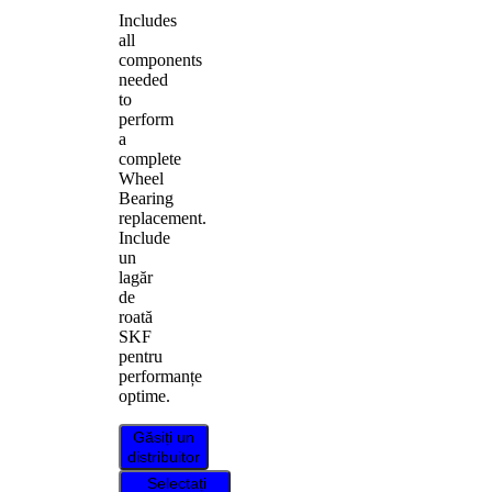
Includes
all
components
needed
to
perform
a
complete
Wheel
Bearing
replacement.
Include
un
lagăr
de
roată
SKF
pentru
performanțe
optime.
Găsiți un
distribuitor
Selectați