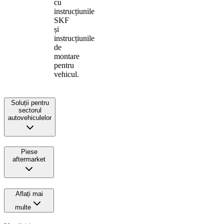
cu
instrucțiunile
SKF
și
instrucțiunile
de
montare
pentru
vehicul.
Soluții pentru
sectorul
autovehiculelor
Piese
aftermarket
Aflați mai
multe