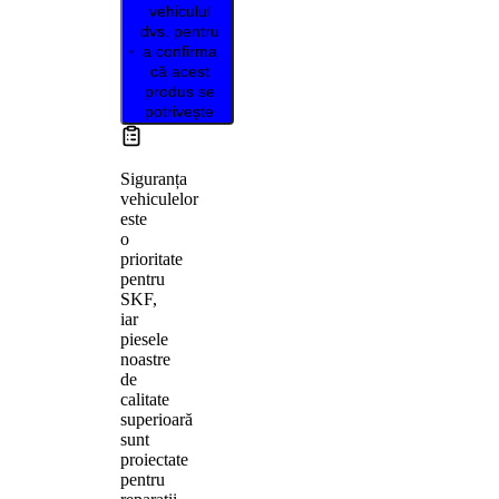
vehiculul
dvs. pentru
a confirma
că acest
produs se
potrivește
Siguranța
vehiculelor
este
o
prioritate
pentru
SKF,
iar
piesele
noastre
de
calitate
superioară
sunt
proiectate
pentru