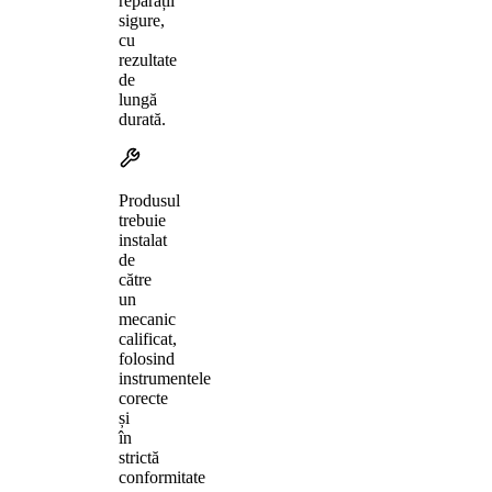
reparații
sigure,
cu
rezultate
de
lungă
durată.
Produsul
trebuie
instalat
de
către
un
mecanic
calificat,
folosind
instrumentele
corecte
și
în
strictă
conformitate