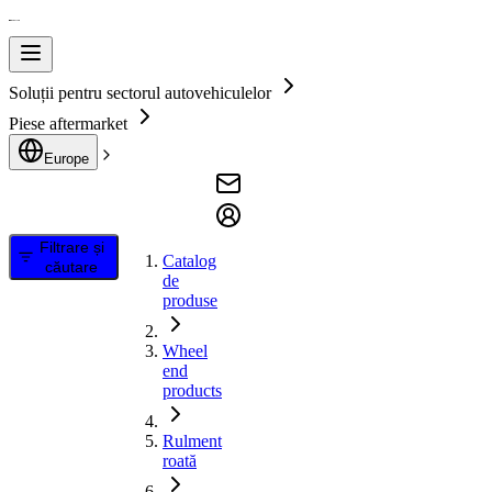
Soluții pentru sectorul autovehiculelor
Piese aftermarket
Europe
Filtrare și
Catalog
căutare
de
produse
Wheel
end
products
Rulment
roată