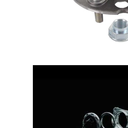
Piulita
SKF04478
1