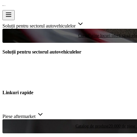
Soluții pentru sectorul autovehiculelor
Curse
Puține locuri oferă șansa efe
Soluții pentru sectorul autovehiculelor
Linkuri rapide
Piese aftermarket
Catalog de produse
20.000 de piese 