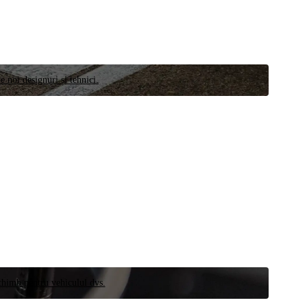
e noi designuri și tehnici.
schimb pentru vehiculul dvs.