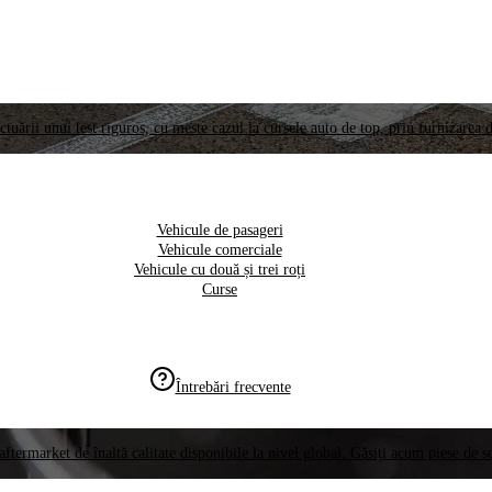
ctuării unui test riguros, cu meste cazul la cursele auto de top, prin furnizarea d
Vehicule de pasageri
Vehicule comerciale
Vehicule cu două și trei roți
Curse
Întrebări frecvente
aftermarket de înaltă calitate disponibile la nivel global. Găsiți acum piese de 