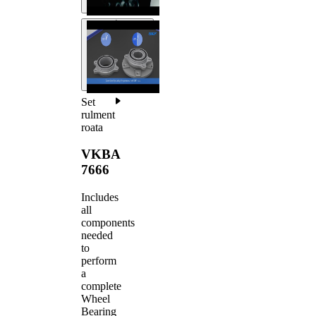
Set
rulment
roata
VKBA
7666
Includes
all
components
needed
to
perform
a
complete
Wheel
Bearing