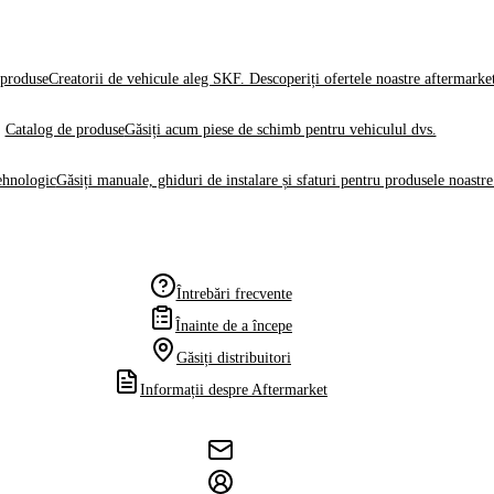
produse
Creatorii de vehicule aleg SKF. Descoperiți ofertele noastre aftermarke
Catalog de produse
Găsiți acum piese de schimb pentru vehiculul dvs.
ehnologic
Găsiți manuale, ghiduri de instalare și sfaturi pentru produsele noastre
Întrebări frecvente
Înainte de a începe
Găsiți distribuitori
Informații despre Aftermarket