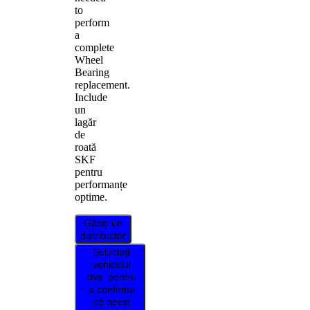
to
perform
a
complete
Wheel
Bearing
replacement.
Include
un
lagăr
de
roată
SKF
pentru
performanțe
optime.
Găsiți un
distribuitor
Selectați
vehiculul
dvs. pentru
a confirma
că acest