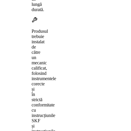
lungă
durată.
Produsul
trebuie
instalat
de
către
un
mecanic
calificat,
folosind
instrumentele
corecte
și
în
strictă
conformitate
cu
instrucțiunile
SKF
și