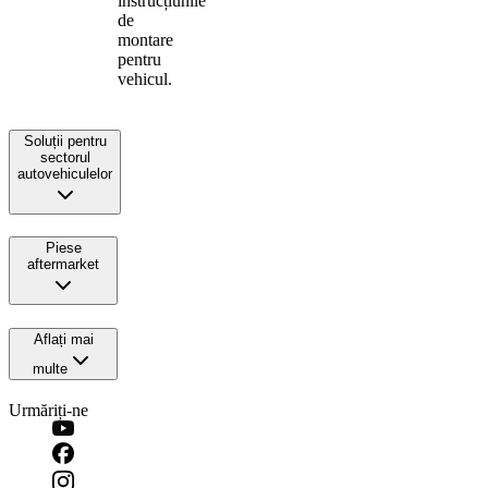
instrucțiunile
de
montare
pentru
vehicul.
Soluții pentru
sectorul
autovehiculelor
Piese
aftermarket
Aflați mai
multe
Urmăriți-ne