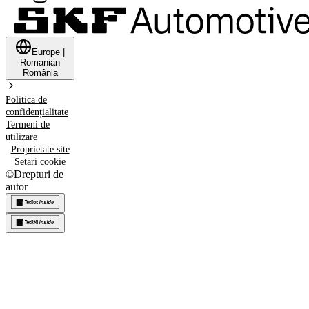
Europe
|
Romanian
România
Politica de
confidențialitate
Termeni de
utilizare
Proprietate site
Setări cookie
©
Drepturi de
autor