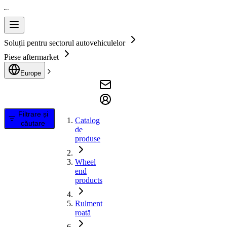
Soluții pentru sectorul autovehiculelor
Piese aftermarket
Europe
Filtrare și
Catalog
căutare
de
produse
Wheel
end
products
Rulment
roată