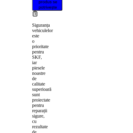
produs se
potrivește
Siguranța
vehiculelor
este
o
prioritate
pentru
SKF,
iar
piesele
noastre
de
calitate
superioară
sunt
proiectate
pentru
reparații
sigure,
cu
rezultate
de