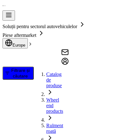
Soluții pentru sectorul autovehiculelor
Piese aftermarket
Europe
Filtrare și
Catalog
căutare
de
produse
Wheel
end
products
Rulment
roată