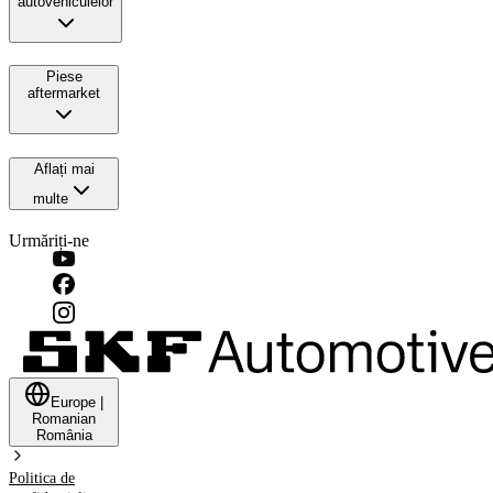
autovehiculelor
Piese
aftermarket
Aflați mai
multe
Urmăriți-ne
Europe
|
Romanian
România
Politica de