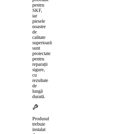
pentru
SKF,
iar
piesele
noastre
de
calitate
superioară
sunt
proiectate
pentru
reparații
sigure,
cu
rezultate
de
lungă
durată.
Produsul
trebuie
instalat