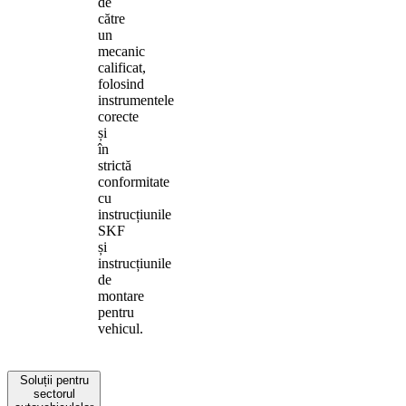
de
către
un
mecanic
calificat,
folosind
instrumentele
corecte
și
în
strictă
conformitate
cu
instrucțiunile
SKF
și
instrucțiunile
de
montare
pentru
vehicul.
Soluții pentru
sectorul