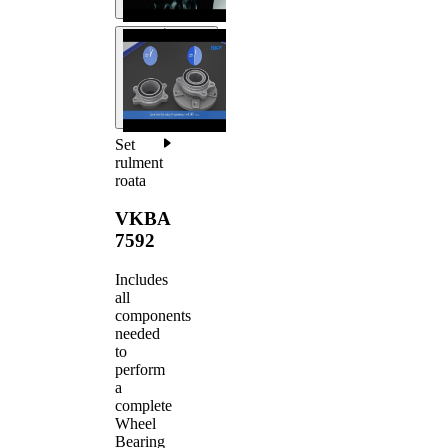
Set
rulment
roata
VKBA
7592
Includes
all
components
needed
to
perform
a
complete
Wheel
Bearing