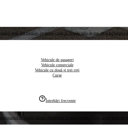
ctuării unui test riguros, cu meste cazul la cursele auto de top, prin furnizarea d
Vehicule de pasageri
Vehicule comerciale
Vehicule cu două și trei roți
Curse
Întrebări frecvente
aftermarket de înaltă calitate disponibile la nivel global. Găsiți acum piese de 