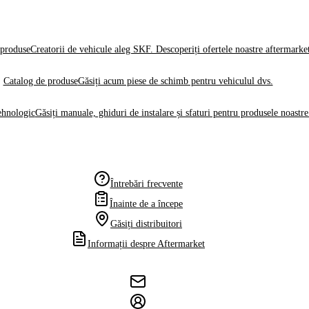
produse
Creatorii de vehicule aleg SKF. Descoperiți ofertele noastre aftermarke
Catalog de produse
Găsiți acum piese de schimb pentru vehiculul dvs.
ehnologic
Găsiți manuale, ghiduri de instalare și sfaturi pentru produsele noastre
Întrebări frecvente
Înainte de a începe
Găsiți distribuitori
Informații despre Aftermarket