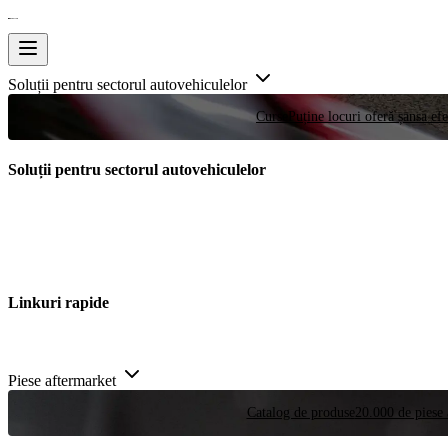
Soluții pentru sectorul autovehiculelor
Curse
Puține locuri oferă șansa efe
Soluții pentru sectorul autovehiculelor
Linkuri rapide
Piese aftermarket
Catalog de produse
20.000 de piese 