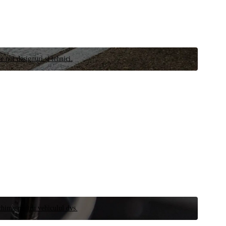
e noi designuri și tehnici.
schimb pentru vehiculul dvs.