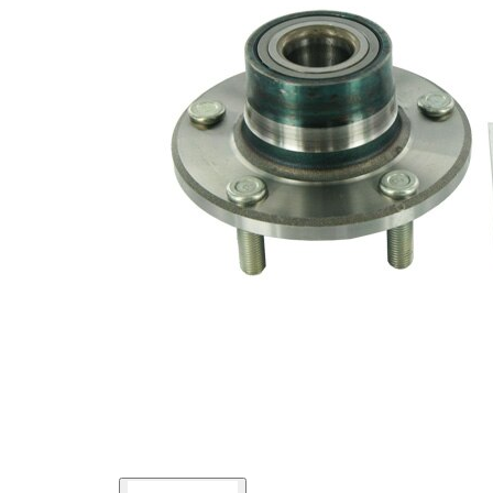
Listă de piese de schimb
Nume
Număr
Cantitate
articol
articol
lagar
SKF00755
1
Caiet
de
SKF03066
1
service
Piulita
SKF04588
1