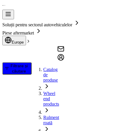
Soluții pentru sectorul autovehiculelor
Piese aftermarket
Europe
Filtrare și
Catalog
căutare
de
produse
Wheel
end
products
Rulment
roată