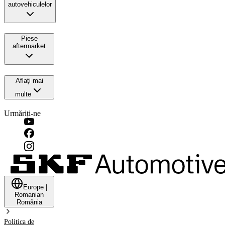
autovehiculelor
Piese
aftermarket
Aflați mai
multe
Urmăriți-ne
Europe
|
Romanian
România
Politica de