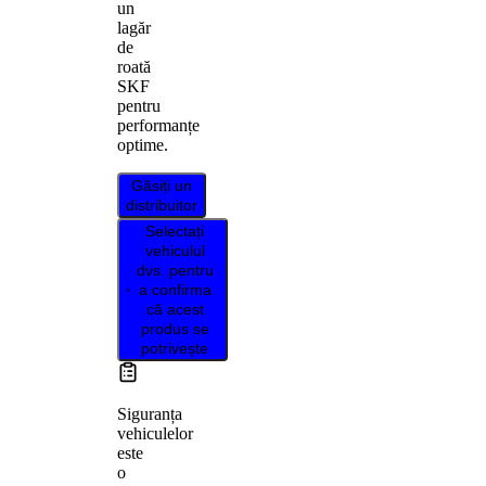
un
lagăr
de
roată
SKF
pentru
performanțe
optime.
Găsiți un
distribuitor
Selectați
vehiculul
dvs. pentru
a confirma
că acest
produs se
potrivește
Siguranța
vehiculelor
este
o