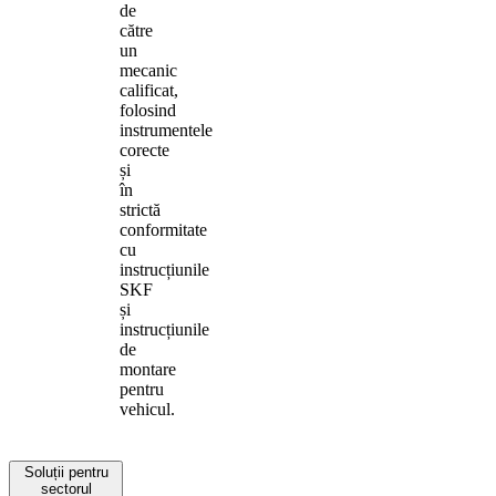
de
către
un
mecanic
calificat,
folosind
instrumentele
corecte
și
în
strictă
conformitate
cu
instrucțiunile
SKF
și
instrucțiunile
de
montare
pentru
vehicul.
Soluții pentru
sectorul