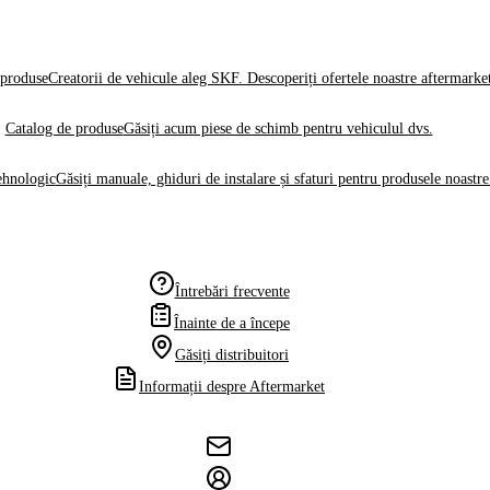
produse
Creatorii de vehicule aleg SKF. Descoperiți ofertele noastre aftermarke
Catalog de produse
Găsiți acum piese de schimb pentru vehiculul dvs.
ehnologic
Găsiți manuale, ghiduri de instalare și sfaturi pentru produsele noastre
Întrebări frecvente
Înainte de a începe
Găsiți distribuitori
Informații despre Aftermarket