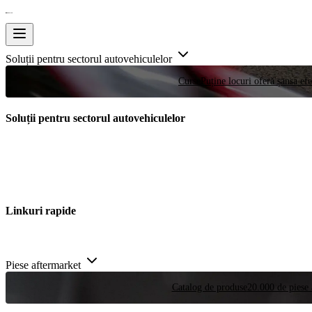
Soluții pentru sectorul autovehiculelor
Curse
Puține locuri oferă șansa efe
Soluții pentru sectorul autovehiculelor
Linkuri rapide
Piese aftermarket
Catalog de produse
20.000 de piese 