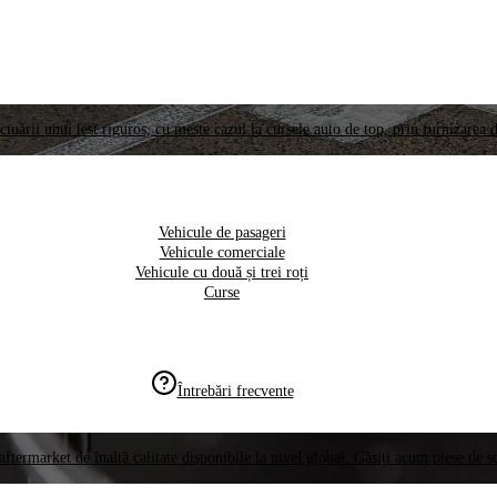
ctuării unui test riguros, cu meste cazul la cursele auto de top, prin furnizarea d
Vehicule de pasageri
Vehicule comerciale
Vehicule cu două și trei roți
Curse
Întrebări frecvente
aftermarket de înaltă calitate disponibile la nivel global. Găsiți acum piese de 