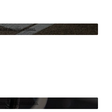
e noi designuri și tehnici.
schimb pentru vehiculul dvs.