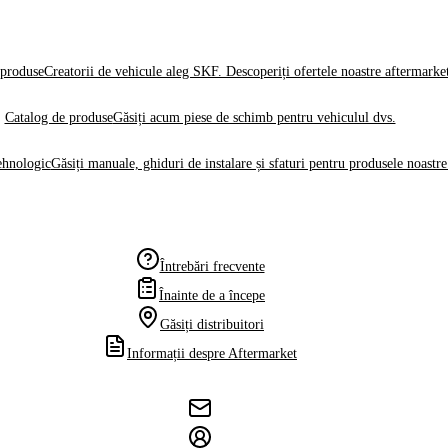
produse
Creatorii de vehicule aleg SKF. Descoperiți ofertele noastre aftermarke
Catalog de produse
Găsiți acum piese de schimb pentru vehiculul dvs.
ehnologic
Găsiți manuale, ghiduri de instalare și sfaturi pentru produsele noastre
Întrebări frecvente
Înainte de a începe
Găsiți distribuitori
Informații despre Aftermarket