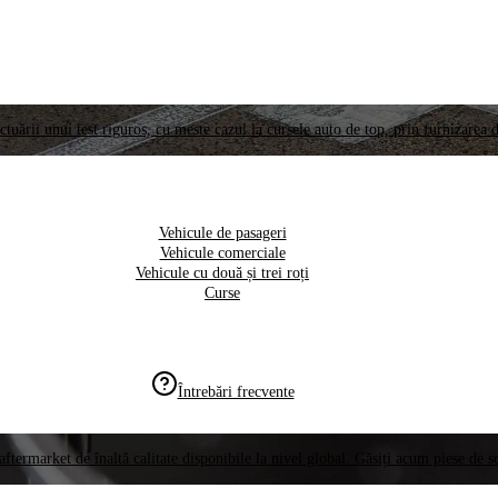
ctuării unui test riguros, cu meste cazul la cursele auto de top, prin furnizarea d
Vehicule de pasageri
Vehicule comerciale
Vehicule cu două și trei roți
Curse
Întrebări frecvente
aftermarket de înaltă calitate disponibile la nivel global. Găsiți acum piese de 