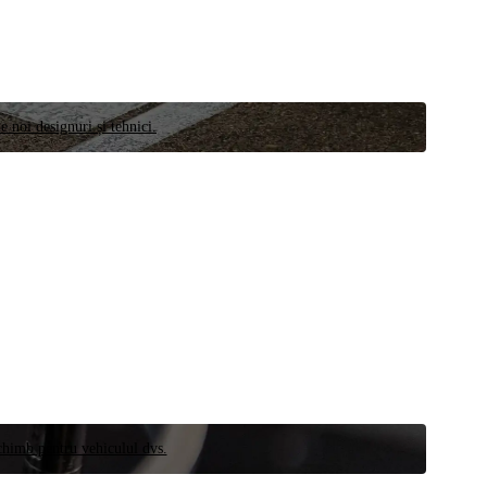
e noi designuri și tehnici.
schimb pentru vehiculul dvs.