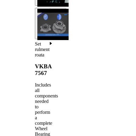
Set
rulment
roata
VKBA
7567
Includes
all
components
needed
to
perform
a
complete
Wheel
Bearing