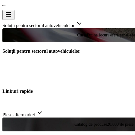
Soluții pentru sectorul autovehiculelor
Curse
Puține locuri oferă șansa efe
Soluții pentru sectorul autovehiculelor
Linkuri rapide
Piese aftermarket
Catalog de produse
20.000 de piese 