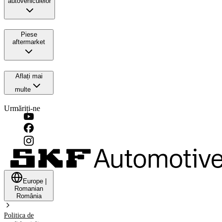
autovehiculelor
Piese
aftermarket
Aflați mai
multe
Urmăriți-ne
Europe
|
Romanian
România
Politica de