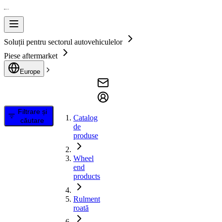
Soluții pentru sectorul autovehiculelor
Piese aftermarket
Europe
Filtrare și
Catalog
căutare
de
produse
Wheel
end
products
Rulment
roată