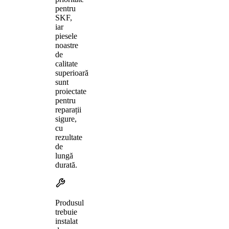
pentru
SKF,
iar
piesele
noastre
de
calitate
superioară
sunt
proiectate
pentru
reparații
sigure,
cu
rezultate
de
lungă
durată.
Produsul
trebuie
instalat