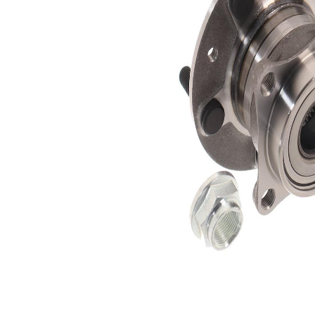
Diametru
77,95
exterior
mm
Diametru
139,71
flanșă
mm
Listă de piese de schimb
Nume
Număr
Cantitate
articol
articol
lagar
SKF00447
1
Piulita
SKF04816
1