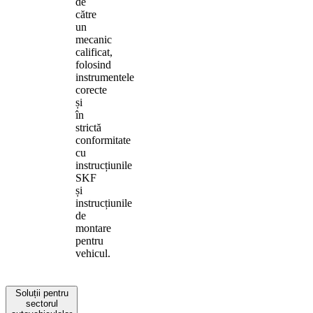
de
către
un
mecanic
calificat,
folosind
instrumentele
corecte
și
în
strictă
conformitate
cu
instrucțiunile
SKF
și
instrucțiunile
de
montare
pentru
vehicul.
Soluții pentru
sectorul