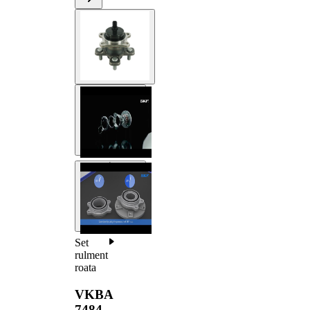
Set
rulment
roata
VKBA
7484