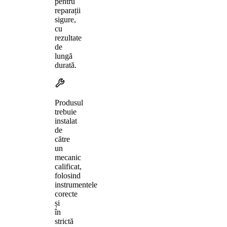
pentru
reparații
sigure,
cu
rezultate
de
lungă
durată.
Produsul
trebuie
instalat
de
către
un
mecanic
calificat,
folosind
instrumentele
corecte
și
în
strictă