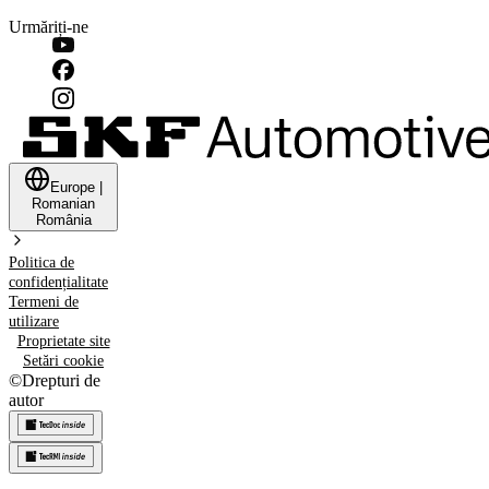
Urmăriți-ne
Europe
|
Romanian
România
Politica de
confidențialitate
Termeni de
utilizare
Proprietate site
Setări cookie
©
Drepturi de
autor