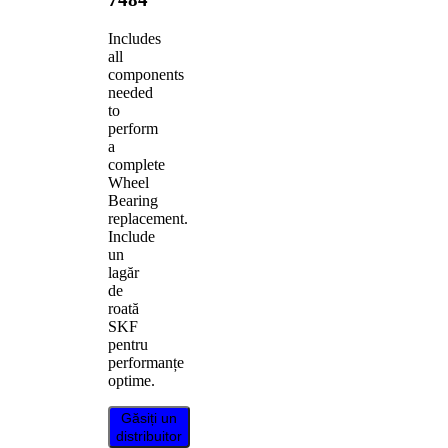
Includes
all
components
needed
to
perform
a
complete
Wheel
Bearing
replacement.
Include
un
lagăr
de
roată
SKF
pentru
performanțe
optime.
Găsiți un
distribuitor