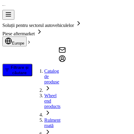
Soluții pentru sectorul autovehiculelor
Piese aftermarket
Europe
Filtrare și
Catalog
căutare
de
produse
Wheel
end
products
Rulment
roată