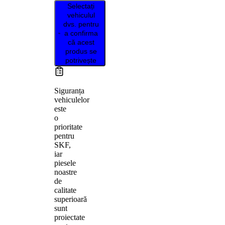
Selectați
vehiculul
dvs. pentru
a confirma
că acest
produs se
potrivește
Siguranța
vehiculelor
este
o
prioritate
pentru
SKF,
iar
piesele
noastre
de
calitate
superioară
sunt
proiectate