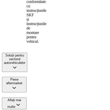
conformitate
cu
instrucțiunile
SKF
și
instrucțiunile
de
montare
pentru
vehicul.
Soluții pentru
sectorul
autovehiculelor
Piese
aftermarket
Aflați mai
multe