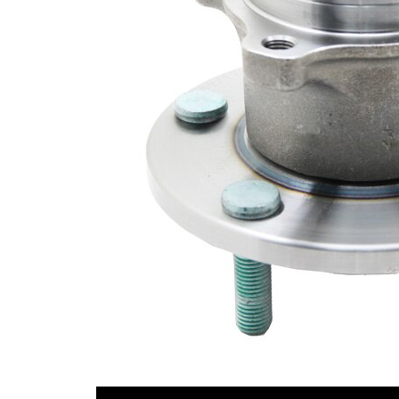
Listă de piese de schimb
Nume
Număr
Cantitate
articol
articol
lagar
SKF00432
1