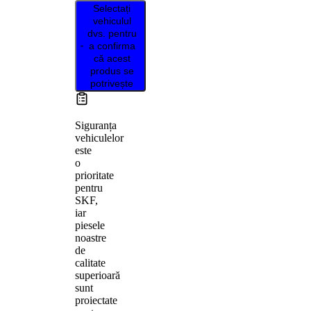
Selectați
vehiculul
dvs. pentru
a confirma
că acest
produs se
potrivește
Siguranța
vehiculelor
este
o
prioritate
pentru
SKF,
iar
piesele
noastre
de
calitate
superioară
sunt
proiectate