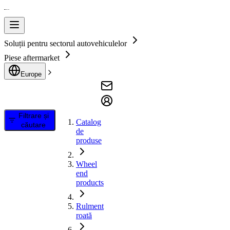
Soluții pentru sectorul autovehiculelor
Piese aftermarket
Europe
Filtrare și
Catalog
căutare
de
produse
Wheel
end
products
Rulment
roată