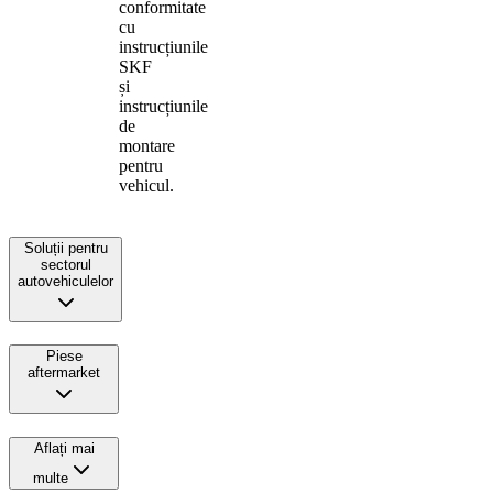
conformitate
cu
instrucțiunile
SKF
și
instrucțiunile
de
montare
pentru
vehicul.
Soluții pentru
sectorul
autovehiculelor
Piese
aftermarket
Aflați mai
multe