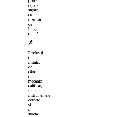
pentru
reparații
sigure,
cu
rezultate
de
lungă
durată.
Produsul
trebuie
instalat
de
către
un
mecanic
calificat,
folosind
instrumentele
corecte
și
în
strictă