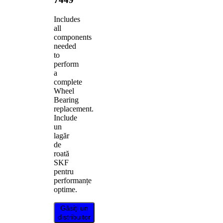
Includes
all
components
needed
to
perform
a
complete
Wheel
Bearing
replacement.
Include
un
lagăr
de
roată
SKF
pentru
performanțe
optime.
Găsiți un
distribuitor