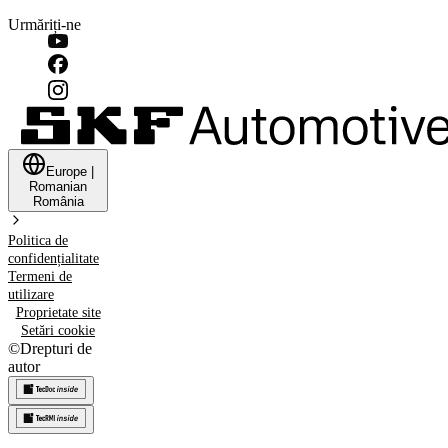
Urmăriți-ne
Europe
|
Romanian
România
Politica de
confidențialitate
Termeni de
utilizare
Proprietate site
Setări cookie
©
Drepturi de
autor