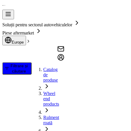
Soluții pentru sectorul autovehiculelor
Piese aftermarket
Europe
Filtrare și
Catalog
căutare
de
produse
Wheel
end
products
Rulment
roată