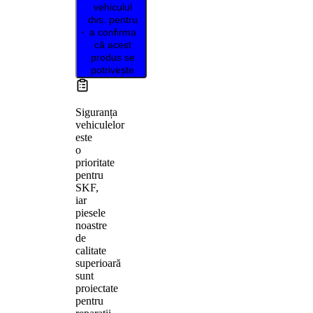
vehiculul
dvs. pentru
a confirma
că acest
produs se
potrivește
Siguranța
vehiculelor
este
o
prioritate
pentru
SKF,
iar
piesele
noastre
de
calitate
superioară
sunt
proiectate
pentru