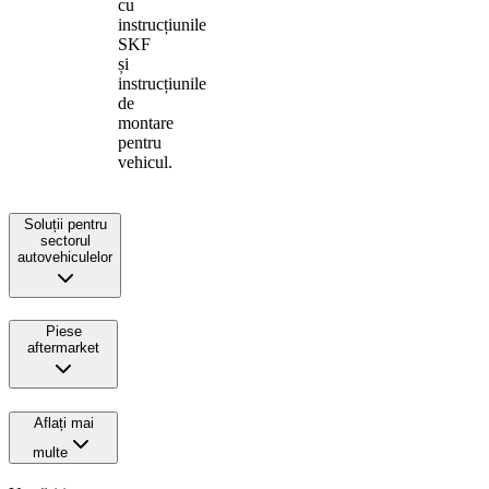
cu
instrucțiunile
SKF
și
instrucțiunile
de
montare
pentru
vehicul.
Soluții pentru
sectorul
autovehiculelor
Piese
aftermarket
Aflați mai
multe