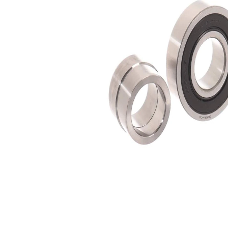
Diametru
72 mm
exterior
Latime 1
25 mm
Articol
cu inel
completare/Info
etansare
suplimentar 2
Listă de piese de schimb
Nume
Număr
Cantitate
articol
articol
lagar
SKF02124
1
inel de
ghidare,butuc
SKF02315
1
roata
Simering ax
SKF03672
1