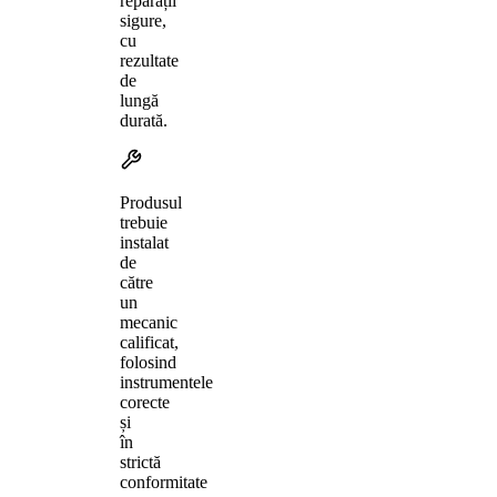
reparații
sigure,
cu
rezultate
de
lungă
durată.
Produsul
trebuie
instalat
de
către
un
mecanic
calificat,
folosind
instrumentele
corecte
și
în
strictă
conformitate