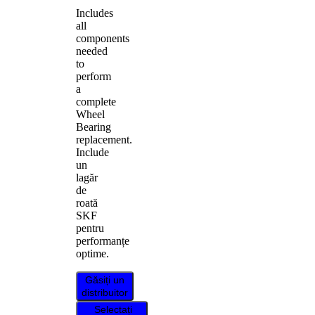
Includes
all
components
needed
to
perform
a
complete
Wheel
Bearing
replacement.
Include
un
lagăr
de
roată
SKF
pentru
performanțe
optime.
Găsiți un
distribuitor
Selectați