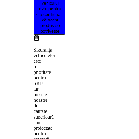
vehiculul
dvs. pentru
a confirma
că acest
produs se
potrivește
Siguranța
vehiculelor
este
o
prioritate
pentru
SKF,
iar
piesele
noastre
de
calitate
superioară
sunt
proiectate
pentru