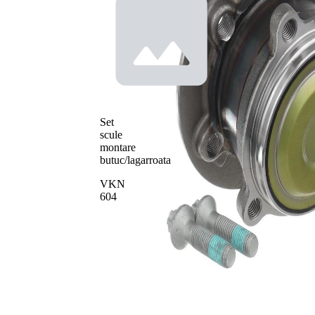
Set
scule
montare
butuc/lagarroata
VKN
604