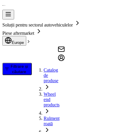
Soluții pentru sectorul autovehiculelor
Piese aftermarket
Europe
Filtrare și
Catalog
căutare
de
produse
Wheel
end
products
Rulment
roată