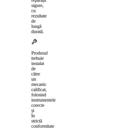
reparații
sigure,
cu
rezultate
de
lungă
durată.
Produsul
trebuie
instalat
de
către
un
mecanic
calificat,
folosind
instrumentele
corecte
și
în
strictă
conformitate