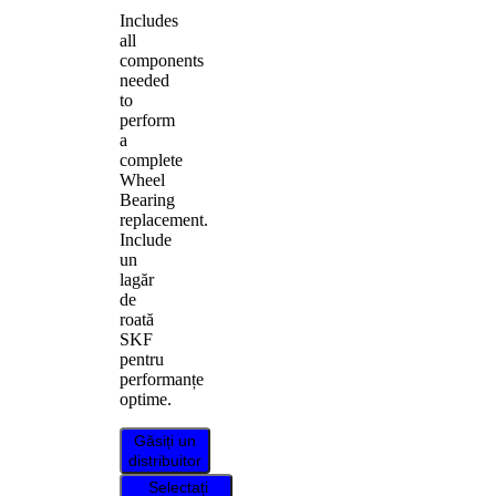
Includes
all
components
needed
to
perform
a
complete
Wheel
Bearing
replacement.
Include
un
lagăr
de
roată
SKF
pentru
performanțe
optime.
Găsiți un
distribuitor
Selectați