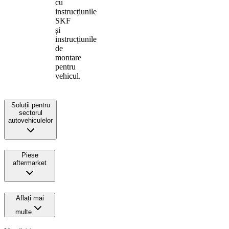
cu
instrucțiunile
SKF
și
instrucțiunile
de
montare
pentru
vehicul.
Soluții pentru
sectorul
autovehiculelor
Piese
aftermarket
Aflați mai
multe