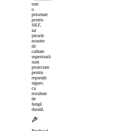
este
o
prioritate
pentru
SKF,
iar
piesele
noastre
de
calitate
superioară
sunt
proiectate
pentru
reparații
sigure,
cu
rezultate
de
lungă
durată.
Produsul