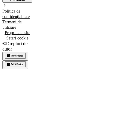
Politica de
confidențialitate
Termeni de
utilizare
Proprietate site
Setări cookie
©
Drepturi de
autor