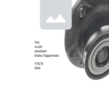
Set
scule
montare
butuc/lagarroata
VKN
604