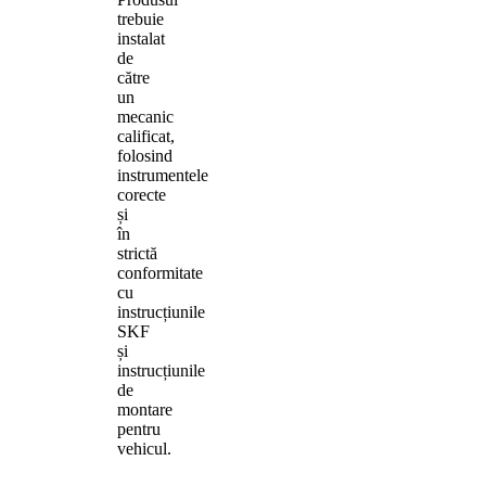
trebuie
instalat
de
către
un
mecanic
calificat,
folosind
instrumentele
corecte
și
în
strictă
conformitate
cu
instrucțiunile
SKF
și
instrucțiunile
de
montare
pentru
vehicul.