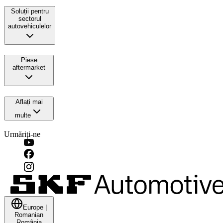
Soluții pentru
sectorul
autovehiculelor
Piese
aftermarket
Aflați mai
multe
Urmăriți-ne
Europe
|
Romanian
România