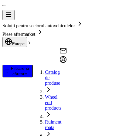
Soluții pentru sectorul autovehiculelor
Piese aftermarket
Europe
Filtrare și
Catalog
căutare
de
produse
Wheel
end
products
Rulment
roată