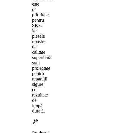
este
o
prioritate
pentru
SKF,
iar
piesele
noastre
de
calitate
superioară
sunt
proiectate
pentru
reparații
sigure,
cu
rezultate
de
lungă
durată.
Produsul