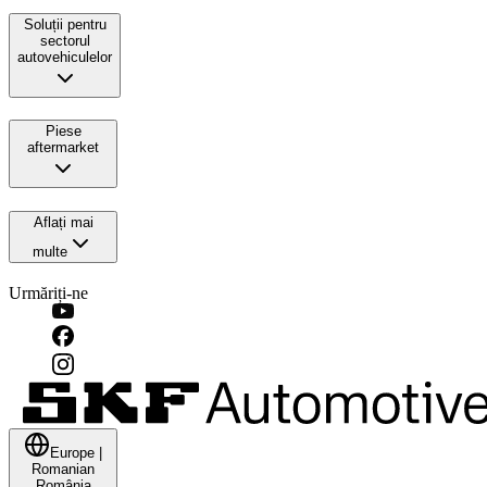
Soluții pentru
sectorul
autovehiculelor
Piese
aftermarket
Aflați mai
multe
Urmăriți-ne
Europe
|
Romanian
România