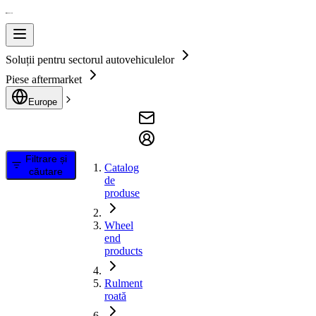
Soluții pentru sectorul autovehiculelor
Piese aftermarket
Europe
Filtrare și
Catalog
căutare
de
produse
Wheel
end
products
Rulment
roată