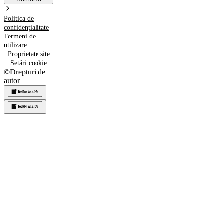
Politica de
confidențialitate
Termeni de
utilizare
Proprietate site
Setări cookie
©
Drepturi de
autor