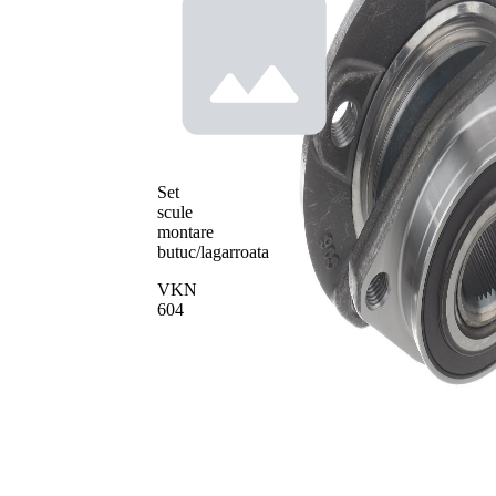
Set
scule
montare
butuc/lagarroata
VKN
604