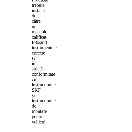
trebuie
instalat
de
către
un
mecanic
calificat,
folosind
instrumentele
corecte
și
în
strictă
conformitate
cu
instrucțiunile
SKF
și
instrucțiunile
de
montare
pentru
vehicul.