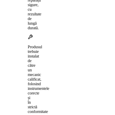
reparații
sigure,
cu
rezultate
de
lungă
durată.
Produsul
trebuie
instalat
de
către
un
mecanic
calificat,
folosind
instrumentele
corecte
și
în
strictă
conformitate