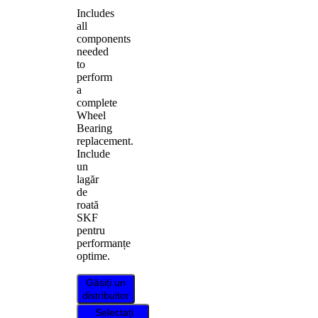
Includes
all
components
needed
to
perform
a
complete
Wheel
Bearing
replacement.
Include
un
lagăr
de
roată
SKF
pentru
performanțe
optime.
Găsiți un
distribuitor
Selectați