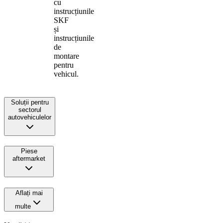
cu
instrucțiunile
SKF
și
instrucțiunile
de
montare
pentru
vehicul.
Soluții pentru
sectorul
autovehiculelor
Piese
aftermarket
Aflați mai
multe