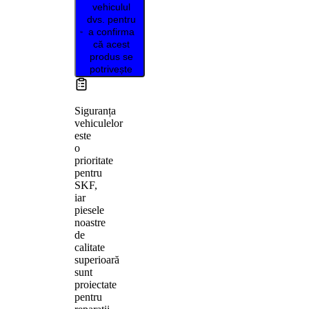
vehiculul
dvs. pentru
a confirma
că acest
produs se
potrivește
Siguranța
vehiculelor
este
o
prioritate
pentru
SKF,
iar
piesele
noastre
de
calitate
superioară
sunt
proiectate
pentru