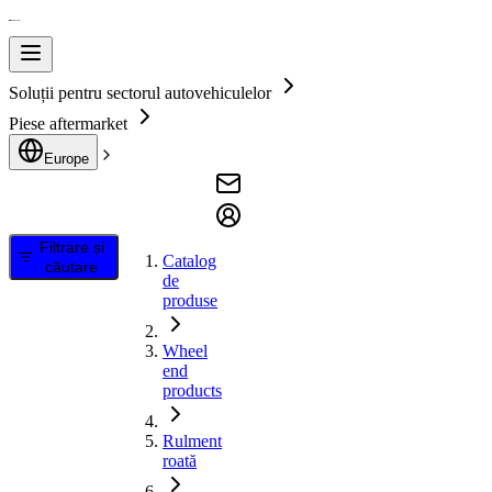
Soluții pentru sectorul autovehiculelor
Piese aftermarket
Europe
Filtrare și
Catalog
căutare
de
produse
Wheel
end
products
Rulment
roată