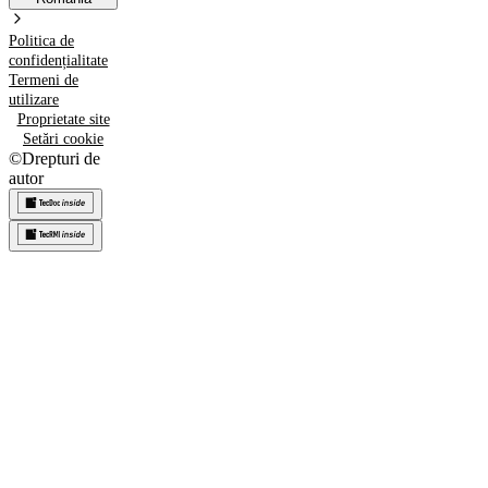
Politica de
confidențialitate
Termeni de
utilizare
Proprietate site
Setări cookie
©
Drepturi de
autor