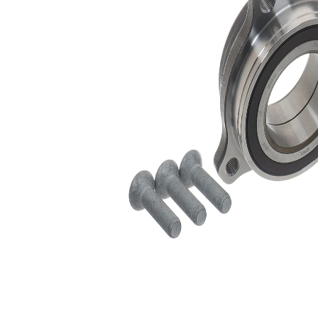
Listă de piese de schimb
Nume
Număr
Cantitate
articol
articol
lagar
SKF00343
1
Surub
SKF01695
4
Surub
SKF01703
1