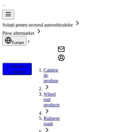
Soluții pentru sectorul autovehiculelor
Piese aftermarket
Europe
Filtrare și
Catalog
căutare
de
produse
Wheel
end
products
Rulment
roată