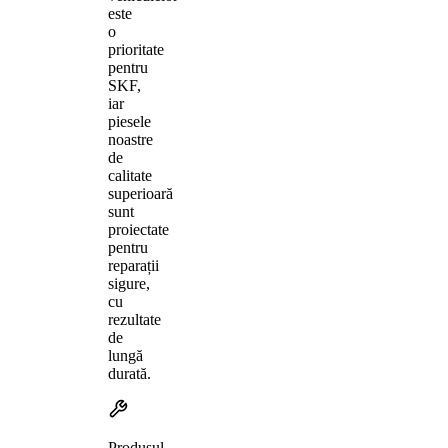
este
o
prioritate
pentru
SKF,
iar
piesele
noastre
de
calitate
superioară
sunt
proiectate
pentru
reparații
sigure,
cu
rezultate
de
lungă
durată.
Produsul