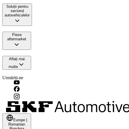
Soluții pentru
sectorul
autovehiculelor
Piese
aftermarket
Aflați mai
multe
Urmăriți-ne
Europe
|
Romanian
România