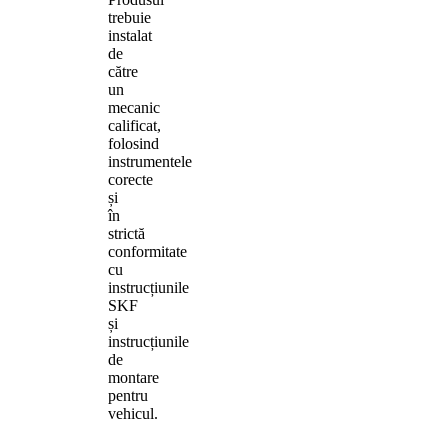
trebuie
instalat
de
către
un
mecanic
calificat,
folosind
instrumentele
corecte
și
în
strictă
conformitate
cu
instrucțiunile
SKF
și
instrucțiunile
de
montare
pentru
vehicul.