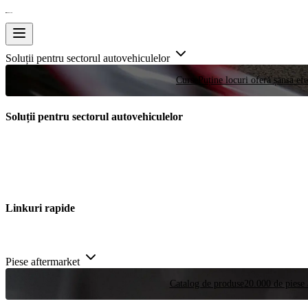
Soluții pentru sectorul autovehiculelor
Curse
Puține locuri oferă șansa efe
Soluții pentru sectorul autovehiculelor
Linkuri rapide
Piese aftermarket
Catalog de produse
20.000 de piese 