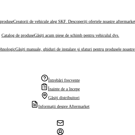
produse
Creatorii de vehicule aleg SKF. Descoperiți ofertele noastre aftermarke
Catalog de produse
Găsiți acum piese de schimb pentru vehiculul dvs.
ehnologic
Găsiți manuale, ghiduri de instalare și sfaturi pentru produsele noastre
Întrebări frecvente
Înainte de a începe
Găsiți distribuitori
Informații despre Aftermarket