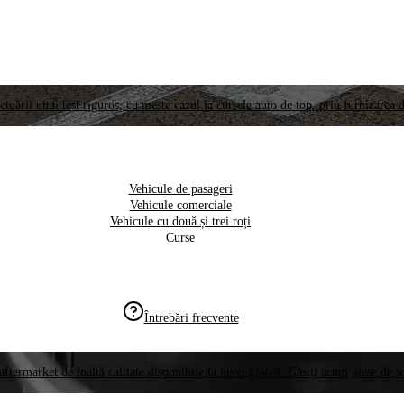
ctuării unui test riguros, cu meste cazul la cursele auto de top, prin furnizarea d
Vehicule de pasageri
Vehicule comerciale
Vehicule cu două și trei roți
Curse
Întrebări frecvente
aftermarket de înaltă calitate disponibile la nivel global. Găsiți acum piese de 