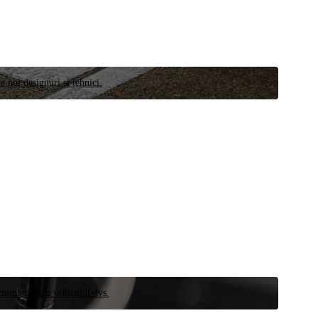
e noi designuri și tehnici.
schimb pentru vehiculul dvs.