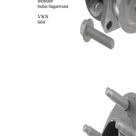
montare
butuc/lagarroata
VKN
604