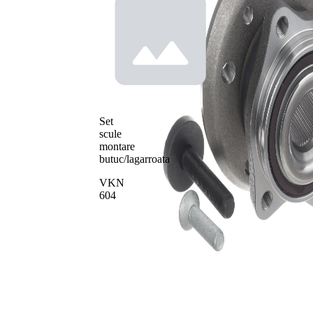
Set
scule
montare
butuc/lagarroata
VKN
604