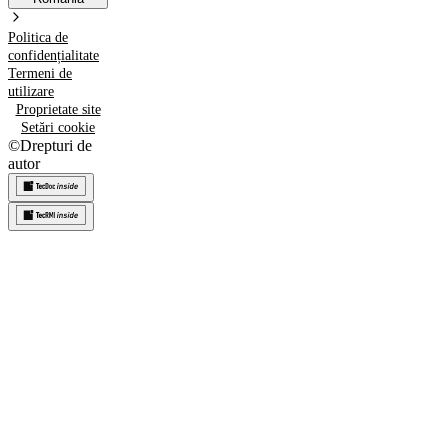
Politica de
confidențialitate
Termeni de
utilizare
Proprietate site
Setări cookie
©
Drepturi de
autor