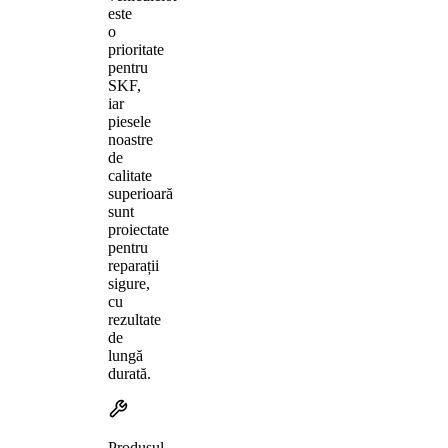
este
o
prioritate
pentru
SKF,
iar
piesele
noastre
de
calitate
superioară
sunt
proiectate
pentru
reparații
sigure,
cu
rezultate
de
lungă
durată.
Produsul