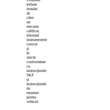
trebuie
instalat
de
către
un
mecanic
calificat,
folosind
instrumentele
corecte
și
în
strictă
conformitate
cu
instrucțiunile
SKF
și
instrucțiunile
de
montare
pentru
vehicul.