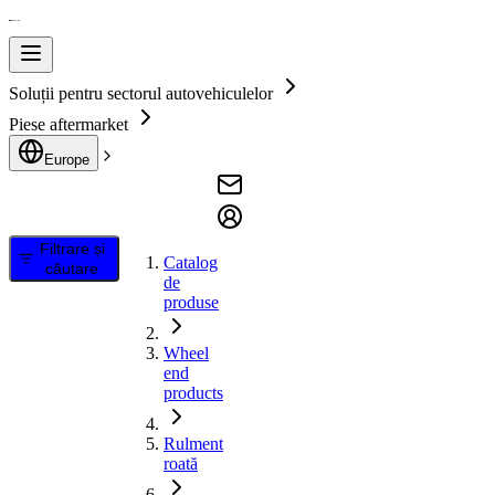
Soluții pentru sectorul autovehiculelor
Piese aftermarket
Europe
Filtrare și
Catalog
căutare
de
produse
Wheel
end
products
Rulment
roată