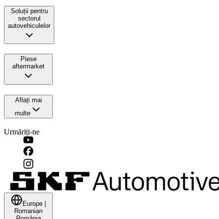
Soluții pentru
sectorul
autovehiculelor
Piese
aftermarket
Aflați mai
multe
Urmăriți-ne
Europe
|
Romanian
România