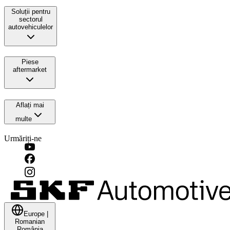
Soluții pentru
sectorul
autovehiculelor
Piese
aftermarket
Aflați mai
multe
Urmăriți-ne
Europe
|
Romanian
România