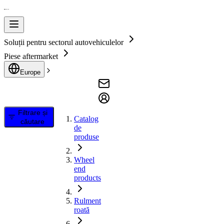
Soluții pentru sectorul autovehiculelor
Piese aftermarket
Europe
Filtrare și
Catalog
căutare
de
produse
Wheel
end
products
Rulment
roată