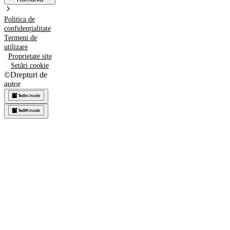
Politica de
confidențialitate
Termeni de
utilizare
Proprietate site
Setări cookie
©
Drepturi de
autor