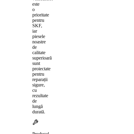
este
o
prioritate
pentru
SKF,
iar
piesele
noastre
de
calitate
superioară
sunt
proiectate
pentru
reparații
sigure,
cu
rezultate
de
lungă
durată.
Produsul