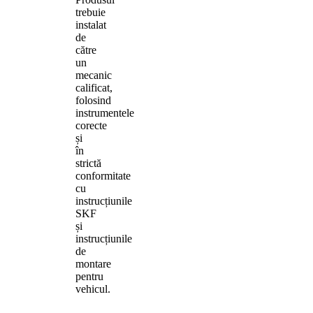
trebuie
instalat
de
către
un
mecanic
calificat,
folosind
instrumentele
corecte
și
în
strictă
conformitate
cu
instrucțiunile
SKF
și
instrucțiunile
de
montare
pentru
vehicul.