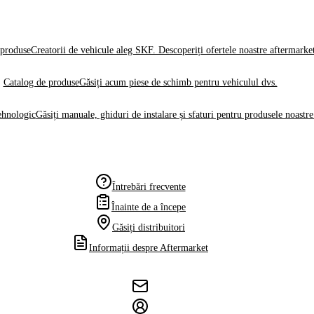
produse
Creatorii de vehicule aleg SKF. Descoperiți ofertele noastre aftermarke
Catalog de produse
Găsiți acum piese de schimb pentru vehiculul dvs.
ehnologic
Găsiți manuale, ghiduri de instalare și sfaturi pentru produsele noastre
Întrebări frecvente
Înainte de a începe
Găsiți distribuitori
Informații despre Aftermarket