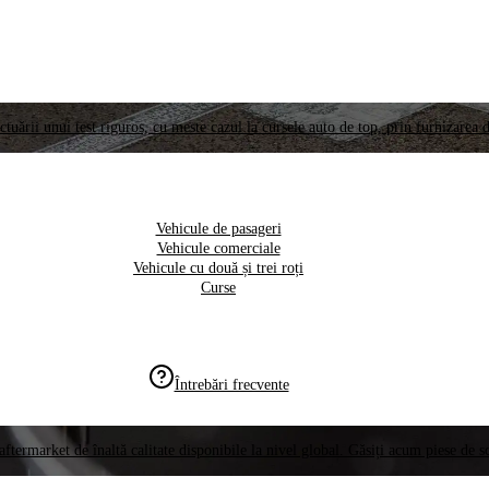
ctuării unui test riguros, cu meste cazul la cursele auto de top, prin furnizarea d
Vehicule de pasageri
Vehicule comerciale
Vehicule cu două și trei roți
Curse
Întrebări frecvente
aftermarket de înaltă calitate disponibile la nivel global. Găsiți acum piese de 