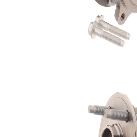
Surub
SKF01677
4