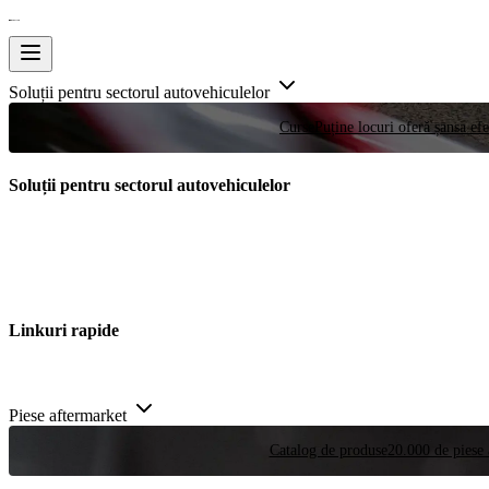
Soluții pentru sectorul autovehiculelor
Curse
Puține locuri oferă șansa efe
Soluții pentru sectorul autovehiculelor
Linkuri rapide
Piese aftermarket
Catalog de produse
20.000 de piese 