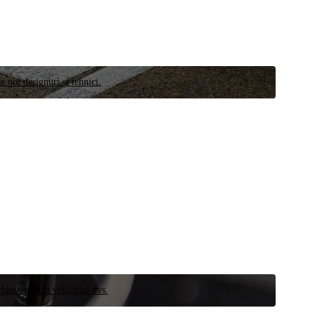
e noi designuri și tehnici.
schimb pentru vehiculul dvs.