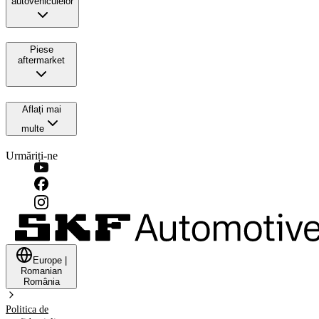
autovehiculelor
Piese
aftermarket
Aflați mai
multe
Urmăriți-ne
Europe
|
Romanian
România
Politica de