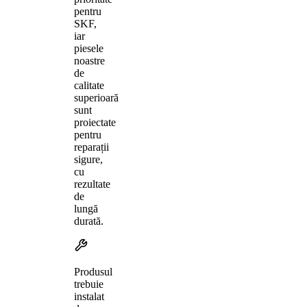
pentru
SKF,
iar
piesele
noastre
de
calitate
superioară
sunt
proiectate
pentru
reparații
sigure,
cu
rezultate
de
lungă
durată.
Produsul
trebuie
instalat