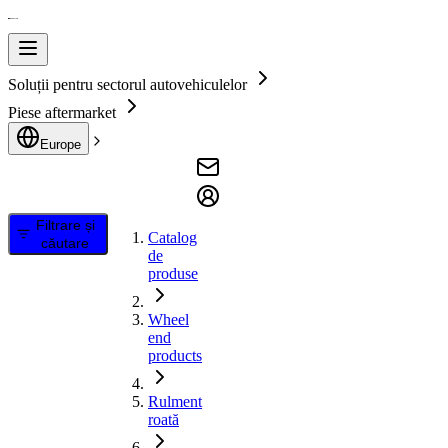
Soluții pentru sectorul autovehiculelor
Piese aftermarket
Europe
Filtrare și
Catalog
căutare
de
produse
Wheel
end
products
Rulment
roată