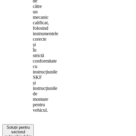
de
către
un
mecanic
calificat,
folosind
instrumentele
corecte
și
în
strictă
conformitate
cu
instrucțiunile
SKF
și
instrucțiunile
de
montare
pentru
vehicul.
Soluții pentru
sectorul