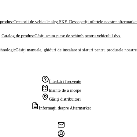
produse
Creatorii de vehicule aleg SKF. Descoperiți ofertele noastre aftermarke
Catalog de produse
Găsiți acum piese de schimb pentru vehiculul dvs.
ehnologic
Găsiți manuale, ghiduri de instalare și sfaturi pentru produsele noastre
Întrebări frecvente
Înainte de a începe
Găsiți distribuitori
Informații despre Aftermarket