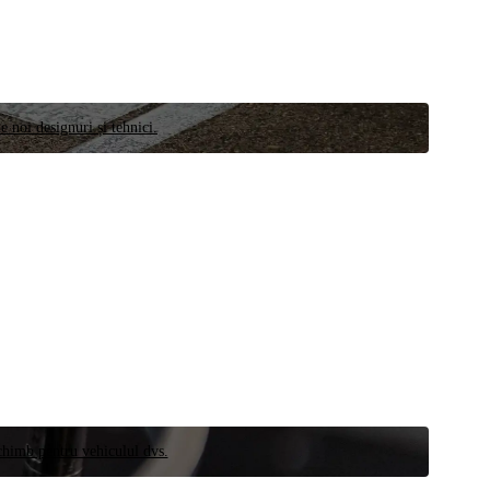
e noi designuri și tehnici.
schimb pentru vehiculul dvs.