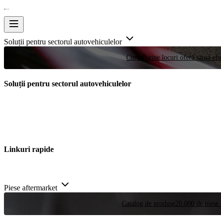
Soluții pentru sectorul autovehiculelor
Curse
Puține locuri oferă șansa efe
Soluții pentru sectorul autovehiculelor
Linkuri rapide
Piese aftermarket
Catalog de produse
20.000 de piese 