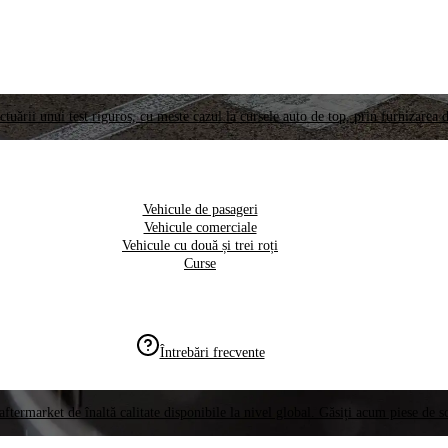
ctuării unui test riguros, cu meste cazul la cursele auto de top, prin furnizarea d
Vehicule de pasageri
Vehicule comerciale
Vehicule cu două și trei roți
Curse
Întrebări frecvente
aftermarket de înaltă calitate disponibile la nivel global. Găsiți acum piese de 