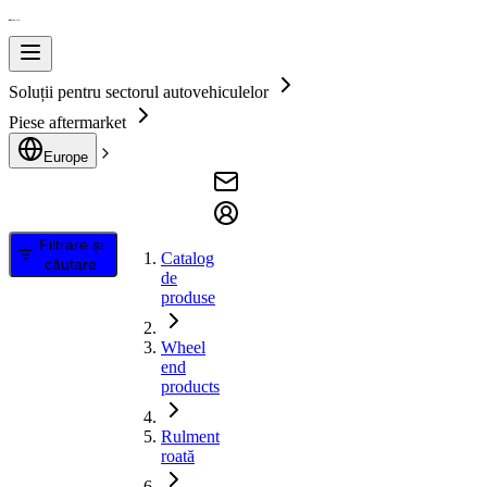
Soluții pentru sectorul autovehiculelor
Piese aftermarket
Europe
Filtrare și
Catalog
căutare
de
produse
Wheel
end
products
Rulment
roată