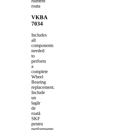
rulment
roata
VKBA
7034
Includes
all
components
needed
to
perform
a
complete
Wheel
Bearing
replacement.
Include
un
lagăr
de
roată
SKF
pentru
performanțe