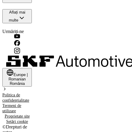
Aflați mai
multe
Urmăriți-ne
Europe
|
Romanian
România
Politica de
confidențialitate
Termeni de
utilizare
Proprietate site
Setări cookie
©
Drepturi de