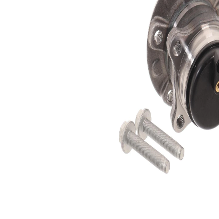
Diametru
268 mm
exterior
Diametru
130 mm
flanșă
Cod articol al
dispozitivului
VKN
special
604
recomandat
Listă de piese de schimb
Nume
Număr
Cantitate
articol
articol
lagar
SKF01485
1
Surub
SKF01654
4