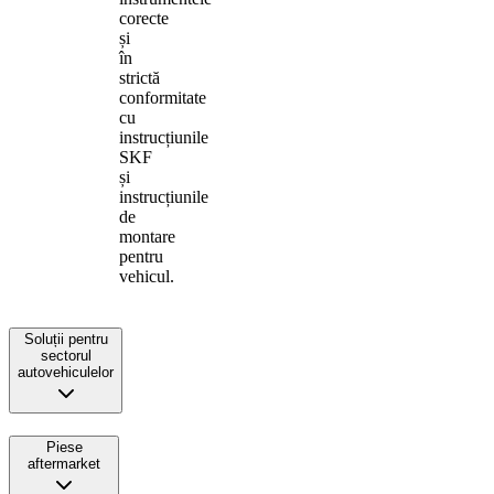
corecte
și
în
strictă
conformitate
cu
instrucțiunile
SKF
și
instrucțiunile
de
montare
pentru
vehicul.
Soluții pentru
sectorul
autovehiculelor
Piese
aftermarket