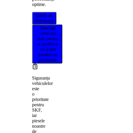
optime.
Găsiți un
distribuitor
Selectați
vehiculul
dvs. pentru
a confirma
că acest
produs se
potrivește
Siguranța
vehiculelor
este
o
prioritate
pentru
SKF,
iar
piesele
noastre
de